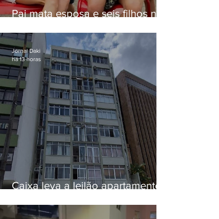
Pai mata esposa e seis filhos nos
EUA e não terá funeral
Jornal Daki
há 13 horas
Caixa leva a leilão apartamento
de Eduardo Bolsonaro em
Botafogo