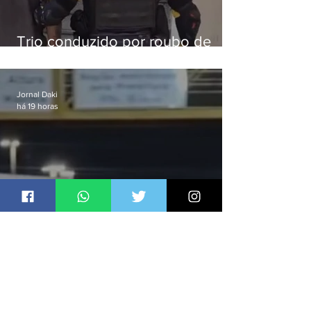
Trio conduzido por roubo de
celular no Méier acumula 37
passagens
Jornal Daki
há 19 horas
Ônibus são usados como
barricadas durante operação na