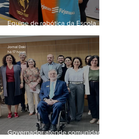
Equipe de robótica da Escola
Firjan Sesi São Gonçalo vence
prêmio internacional nos EUA
Jornal Daki
há 17 horas
Governador atende comunidade