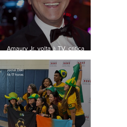
Amaury Jr. volta à TV, critica
'jabá' e diz que as pessoas
viraram colunistas de si mesmas
Jornal Daki
há 17 horas