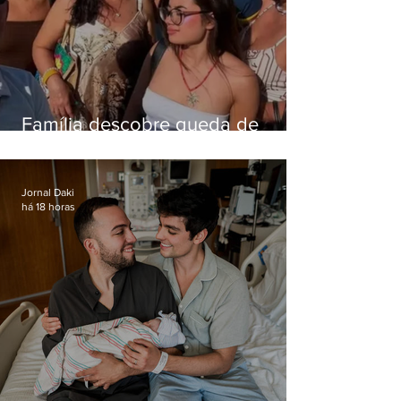
Família descobre queda de
helicóptero pela internet
enquanto aguardava segundo
voo
Jornal Daki
há 18 horas