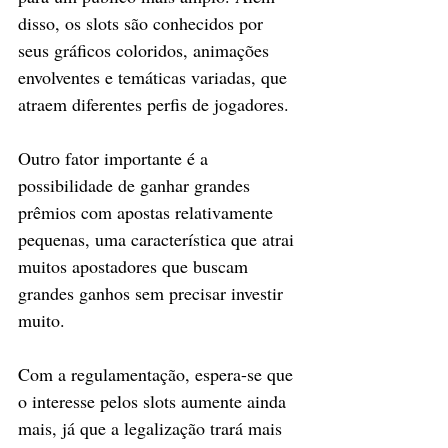
disso, os slots são conhecidos por 
seus gráficos coloridos, animações 
envolventes e temáticas variadas, que 
atraem diferentes perfis de jogadores. 
Outro fator importante é a 
possibilidade de ganhar grandes 
prêmios com apostas relativamente 
pequenas, uma característica que atrai 
muitos apostadores que buscam 
grandes ganhos sem precisar investir 
muito.
Com a regulamentação, espera-se que 
o interesse pelos slots aumente ainda 
mais, já que a legalização trará mais 