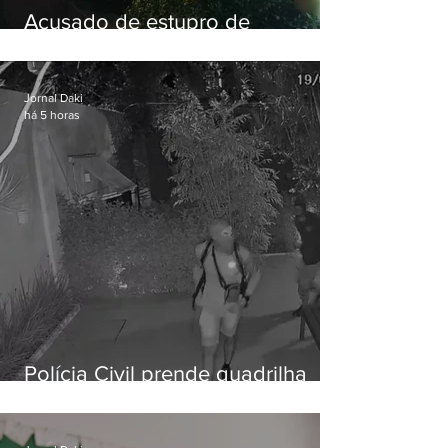
Acusado de estupro de
vulnerável é preso em Maricá
Jornal Daki
há 5 horas
Polícia Civil prende quadrilha
especializada em roubos a
residências de luxo no Rio