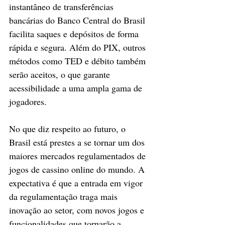
instantâneo de transferências 
bancárias do Banco Central do Brasil 
facilita saques e depósitos de forma 
rápida e segura. Além do PIX, outros 
métodos como TED e débito também 
serão aceitos, o que garante 
acessibilidade a uma ampla gama de 
jogadores.
No que diz respeito ao futuro, o 
Brasil está prestes a se tornar um dos 
maiores mercados regulamentados de 
jogos de cassino online do mundo. A 
expectativa é que a entrada em vigor 
da regulamentação traga mais 
inovação ao setor, com novos jogos e 
funcionalidades que tornarão a 