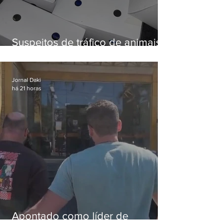
Suspeitos de tráfico de animais
silvestres são presos com 50
aves
Jornal Daki
há 21 horas
Apontado como líder de