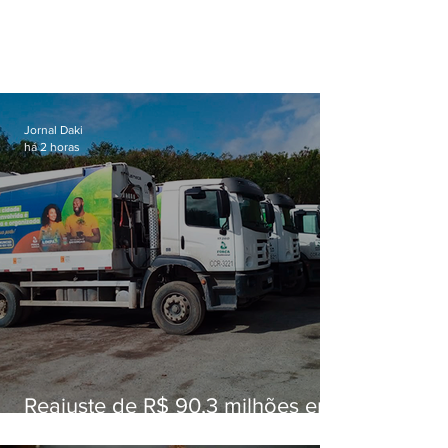
Jornal Daki
há 2 horas
Reajuste de R$ 90,3 milhões em
contrato de coleta de lixo é