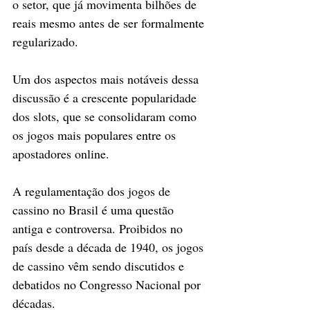
o setor, que já movimenta bilhões de 
reais mesmo antes de ser formalmente 
regularizado. 
Um dos aspectos mais notáveis dessa 
discussão é a crescente popularidade 
dos slots, que se consolidaram como 
os jogos mais populares entre os 
apostadores online. 
A regulamentação dos jogos de 
cassino no Brasil é uma questão 
antiga e controversa. Proibidos no 
país desde a década de 1940, os jogos 
de cassino vêm sendo discutidos e 
debatidos no Congresso Nacional por 
décadas. 