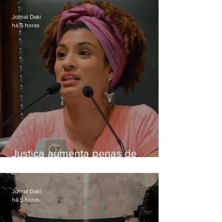
publicado com três meses de
atraso em São Gonçalo
Jornal Daki
há 5 horas
Justiça aumenta penas de
Ronnie Lessa e Élcio Queiroz
pelo assassinato de Marielle
Franco
Jornal Daki
há 5 horas