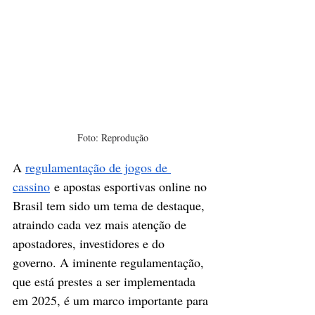
Foto: Reprodução
A 
regulamentação de jogos de 
cassino
 e apostas esportivas online no 
Brasil tem sido um tema de destaque, 
atraindo cada vez mais atenção de 
apostadores, investidores e do 
governo. A iminente regulamentação, 
que está prestes a ser implementada 
em 2025, é um marco importante para 