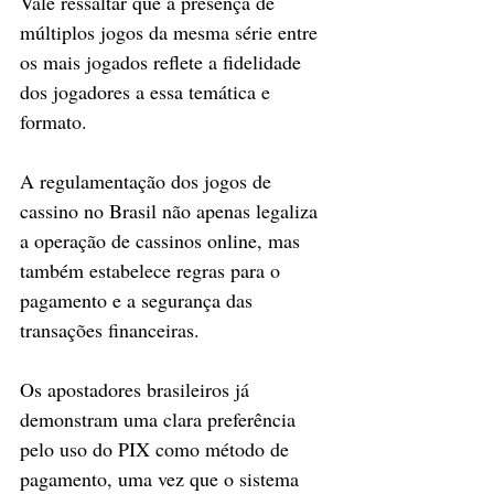
Vale ressaltar que a presença de 
múltiplos jogos da mesma série entre 
os mais jogados reflete a fidelidade 
dos jogadores a essa temática e 
formato.
A regulamentação dos jogos de 
cassino no Brasil não apenas legaliza 
a operação de cassinos online, mas 
também estabelece regras para o 
pagamento e a segurança das 
transações financeiras. 
Os apostadores brasileiros já 
demonstram uma clara preferência 
pelo uso do PIX como método de 
pagamento, uma vez que o sistema 