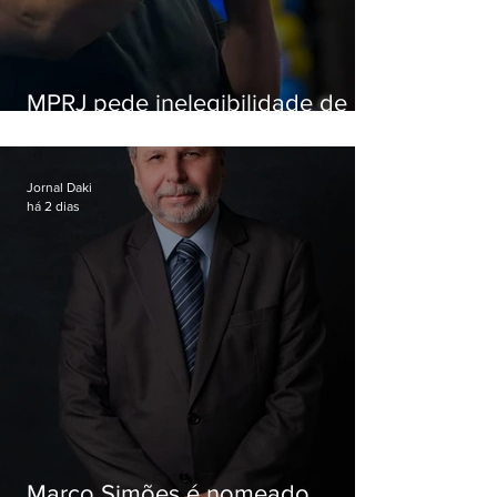
MPRJ pede inelegibilidade de
Garotinho
Jornal Daki
há 2 dias
Marco Simões é nomeado