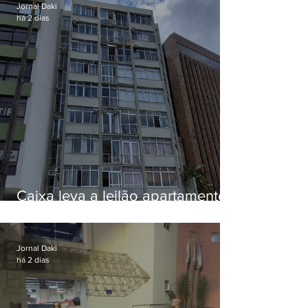
Jornal Daki
há 2 dias
Caixa leva a leilão apartamento
de Eduardo Bolsonaro em
Botafogo
Jornal Daki
há 2 dias