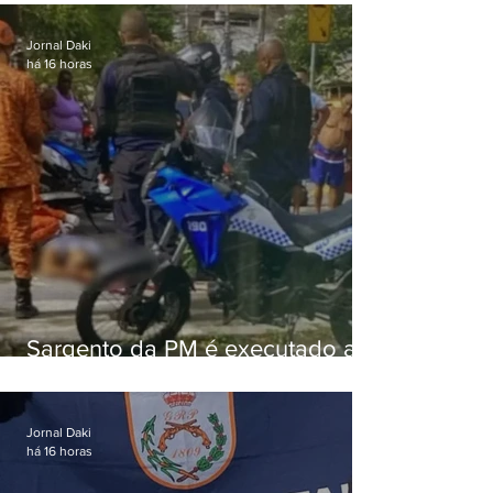
Jornal Daki
há 16 horas
Sargento da PM é executado a
tiros enquanto estava de folga
em Vaz Lobo
Jornal Daki
há 16 horas