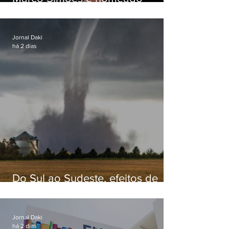
secretário de Estado de Governo
Jornal Daki
há 2 dias
Do Sul ao Sudeste, efeitos de
ciclone-bomba causam
apreensão na população
Jornal Daki
há 2 dias