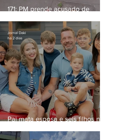
171: PM prende acusado de
estelionato em restaurante de
Niterói
Jornal Daki
há 2 dias
Pai mata esposa e seis filhos nos
EUA e não terá funeral