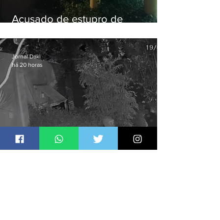
Acusado de estupro de
vulnerável é preso em Maricá
Jornal Daki
há 20 horas
Polícia Civil prende quadrilha
especializada em roubos a
residências de luxo no Rio