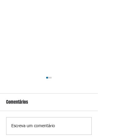
Comentários
Conceição
O jardim que ninguém vê
Escreva um comentário