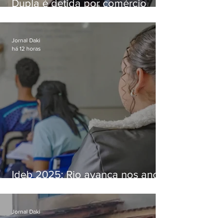
Dupla é detida por comércio
ilegal de animais silvestres em
Bangu
Jornal Daki
há 12 horas
Ideb 2025: Rio avança nos anos
iniciais e fica acima da média
nacional
Jornal Daki