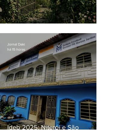
O jardim que ninguém vê
Jornal Daki
há 15 horas
Ideb 2025: Niterói e São
Gonçalo têm desempenhos