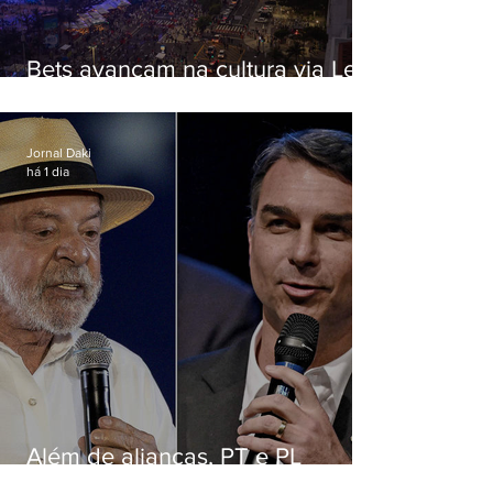
Bets avançam na cultura via Lei
Rouanet e criam dilema para
artistas
Jornal Daki
há 1 dia
Além de alianças, PT e PL
apostam em chapas puras para