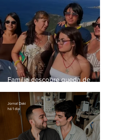
Família descobre queda de
helicóptero pela internet
enquanto aguardava segundo
voo
Jornal Daki
há 1 dia