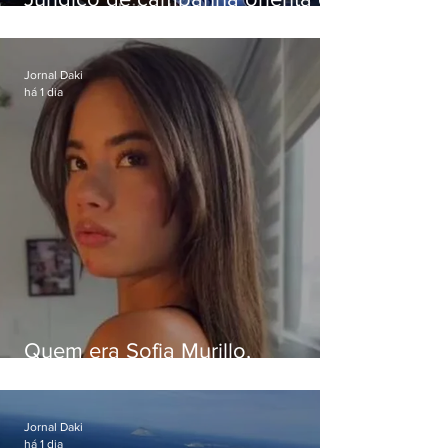
Eduardo Paes desiste de debate
da Band
Jornal Daki
há 1 dia
Quem era Sofia Murillo,
influenciadora de 17 anos morta
em queda de helicóptero no Rio
Jornal Daki
há 1 dia