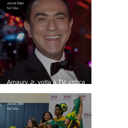
Jornal Daki
há 1 dia
Amaury Jr. volta à TV, critica
'jabá' e diz que as pessoas
viraram colunistas de si mesmas
Jornal Daki
há 1 dia