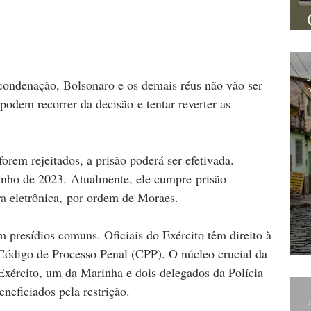
J
condenação, Bolsonaro e os demais réus não vão ser 
h
podem recorrer da decisão e tentar reverter as 
orem rejeitados, a prisão poderá ser efetivada.
junho de 2023. Atualmente, ele cumpre prisão 
ra eletrônica, por ordem de Moraes. 
presídios comuns. Oficiais do Exército têm direito à 
Código de Processo Penal (CPP). O núcleo crucial da 
Exército, um da Marinha e dois delegados da Polícia 
eficiados pela restrição.
J