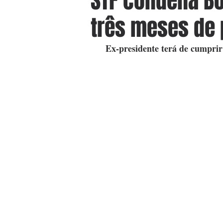
STF condena Bo
três meses de 
  Ex-presidente terá de cumpri