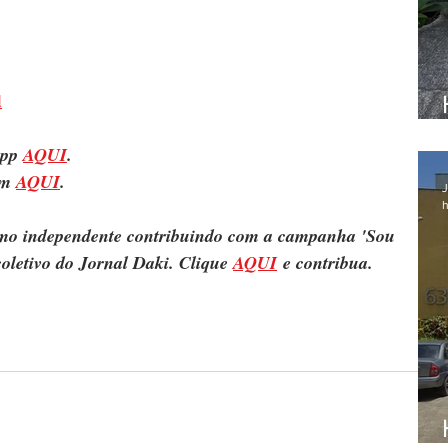
l
pp 
AQUI
.
m 
AQUI
.
J
h
ismo independente contribuindo com a campanha 'Sou 
oletivo do Jornal Daki. Clique 
AQUI
 e contribua.