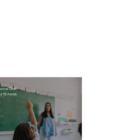
ornal Daki
á 15 horas