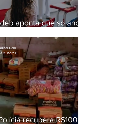
Ideb aponta que só anos
iniciais superam meta
nacional da educação
ornal Daki
á 15 horas
Polícia recupera R$100
mil em carga roubada na