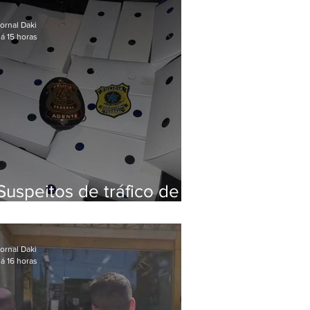
Baixada Fluminense
ornal Daki
á 15 horas
Suspeitos de tráfico de
animais silvestres são
presos com 50 aves
ornal Daki
á 16 horas