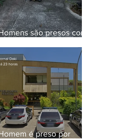
Homens são presos com
drogas e arma de fogo
no Brejal
ornal Daki
á 23 horas
Homem é preso por