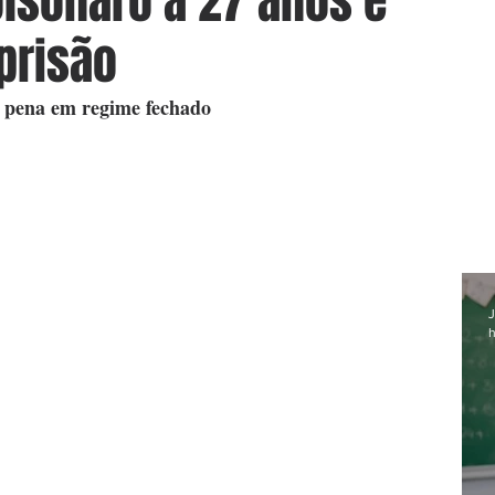
lsonaro a 27 anos e
prisão
r pena em regime fechado
J
h