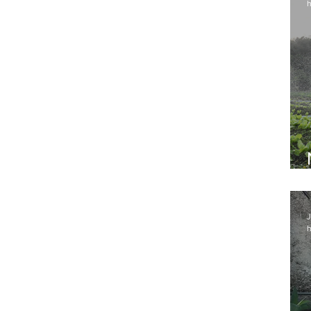
h
J
h