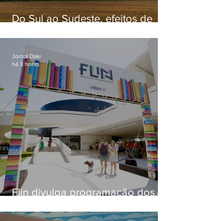
Do Sul ao Sudeste, efeitos de
ciclone-bomba causam
apreensão na população
Jornal Daki
há 3 horas
Flin divulga programação dos
dois primeiros dias; evento
começa na próxima quinta (13)