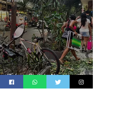
há 7 horas
Defesa Civil de Niterói emite
aviso de ventos fortes para esta
sexta-feira (07)
Jornal Daki
há 8 horas