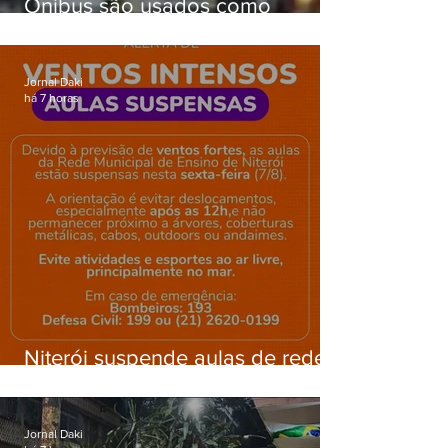
Ônibus são usados como
barricadas durante operação na
Gardênia Azul
Jornal Daki
há 7 horas
Niterói suspende aulas de rede
municipal por previsão de
ventos fortes nesta sexta (7)
Jornal Daki