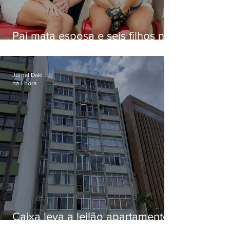
Pai mata esposa e seis filhos nos
EUA e não terá funeral
Jornal Daki
há 1 hora
Caixa leva a leilão apartamento
de Eduardo Bolsonaro em