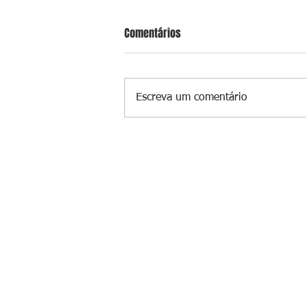
Comentários
Escreva um comentário
Suspeito de gerenciar tráfico na 
é preso após meses foragido