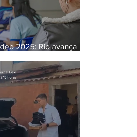
Ideb 2025: Rio avança
nos anos iniciais e fica
acima da média nacional
ornal Daki
á 15 horas