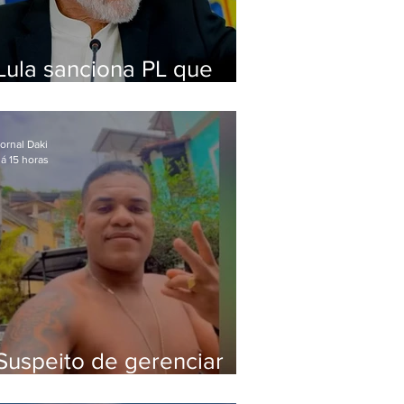
Lula sanciona PL que
amplia pena para crimes
digitais contra crianças
ornal Daki
á 15 horas
Suspeito de gerenciar
tráfico na Lapa é preso