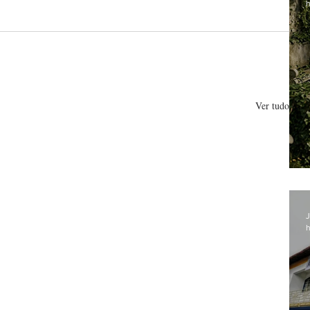
h
Ver tudo
J
h