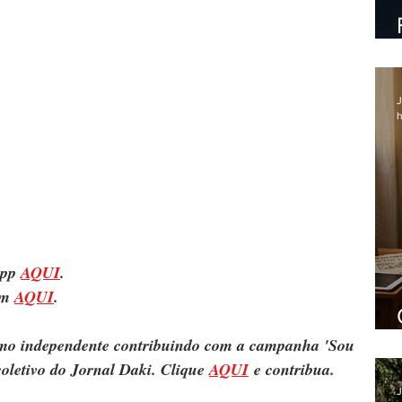
J
h
pp 
AQUI
.
m 
AQUI
.
ismo independente contribuindo com a campanha 'Sou 
oletivo do Jornal Daki. Clique 
AQUI
 e contribua.
J