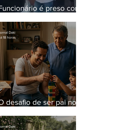
Funcionário é preso com
computadores furtados
do Hospital do Andaraí
ornal Daki
á 18 horas
O desafio de ser pai no
mundo atual
ornal Daki