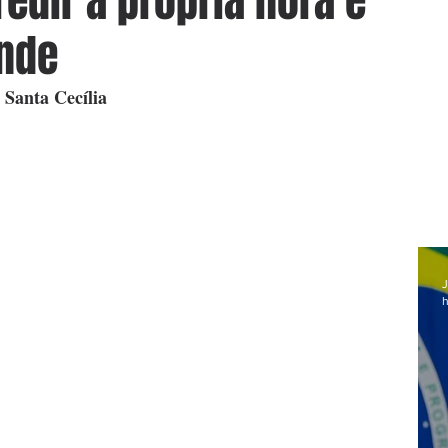
edir a própria nora é
nde
 Santa Cecília
J
h