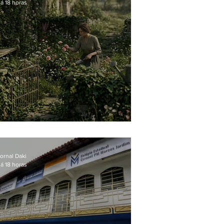
á 18 horas
O jardim que ninguém vê
ornal Daki
á 18 horas