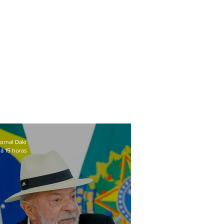
ornal Daki
á 15 horas