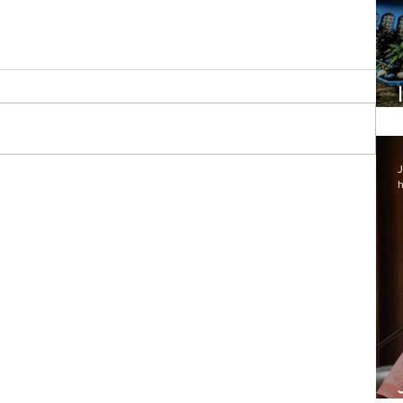
J
h
Lapa