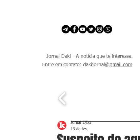
INÍCIO
É Daki. E de todo Mundo.
Jornal Daki - A notícia que te interessa.
Entre em contato: dakijornal
@gmail.com
Jornal Daki
13 de fev.