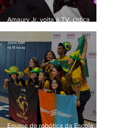
Amaury Jr. volta à TV, critica
'jabá' e diz que as pessoas
viraram colunistas de si mesmas
Jornal Daki
há 15 horas
Equipe de robótica da Escola
Firjan Sesi São Gonçalo vence