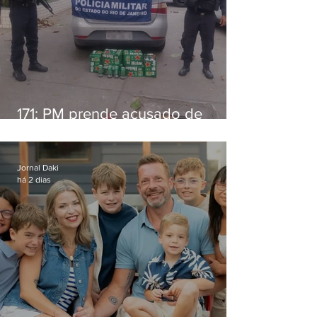
171: PM prende acusado de
estelionato em restaurante de
Niterói
Jornal Daki
há 2 dias