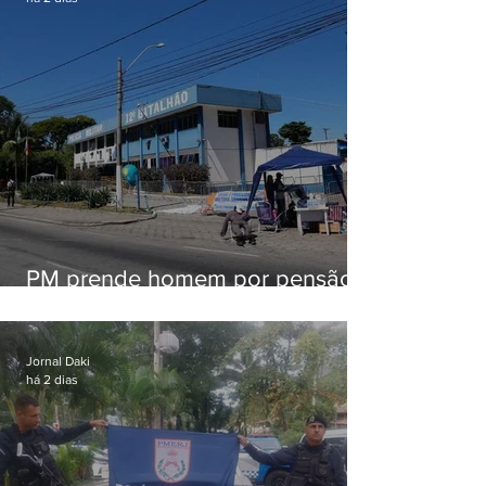
PM prende homem por pensão
alimentícia em Niterói
Jornal Daki
há 2 dias