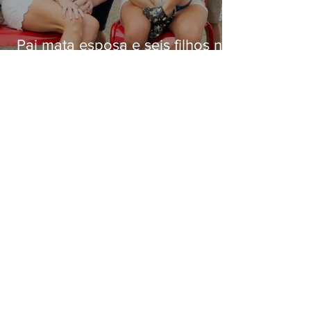
Pai mata esposa e seis filhos nos
EUA e não terá funeral