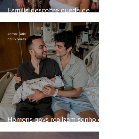
Família descobre queda de
helicóptero pela internet
enquanto aguardava segundo
voo
Jornal Daki
há 16 horas
Homens gays realizam sonho de
ter filhos em novas formas de
paternidade