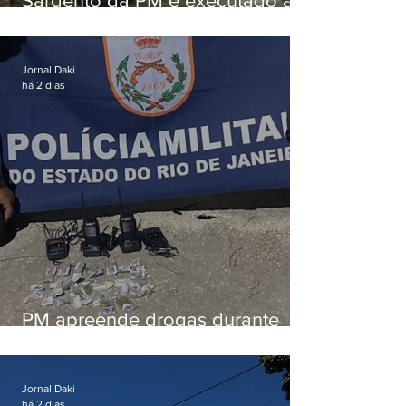
Sargento da PM é executado a
tiros enquanto estava de folga
em Vaz Lobo
Jornal Daki
há 2 dias
PM apreende drogas durante
patrulhamento em Maricá
Jornal Daki
há 2 dias