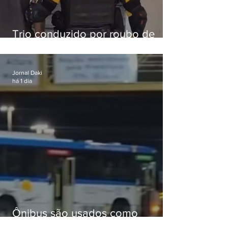
Trio conduzido por roubo de
celular no Méier acumula 37
passagens
Jornal Daki
há 1 dia
Ônibus são usados como
barricadas durante operação na