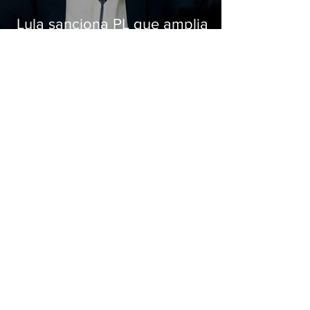
Lula sanciona PL que amplia
pena para crimes digitais contra
crianças