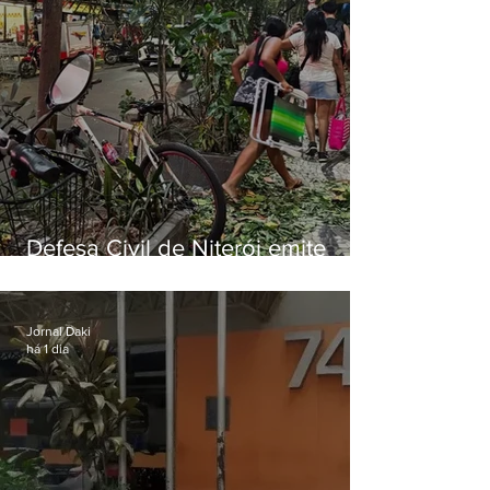
Defesa Civil de Niterói emite
aviso de ventos fortes para esta
sexta-feira (07)
Jornal Daki
há 1 dia