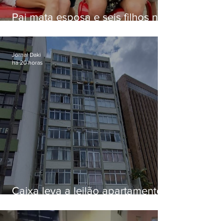
Pai mata esposa e seis filhos nos
EUA e não terá funeral
Jornal Daki
há 20 horas
Caixa leva a leilão apartamento
de Eduardo Bolsonaro em
Botafogo