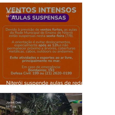
Gardênia Azul
Jornal Daki
há 1 dia
Niterói suspende aulas de rede
municipal por previsão de
ventos fortes nesta sexta (7)
Jornal Daki
há 1 dia