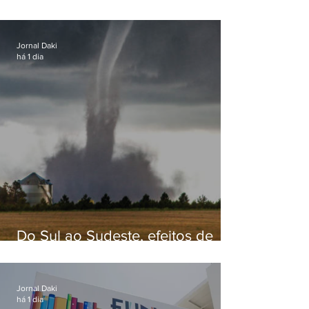
secretário de Estado de Governo
Jornal Daki
há 1 dia
Do Sul ao Sudeste, efeitos de
ciclone-bomba causam
apreensão na população
Jornal Daki
há 1 dia