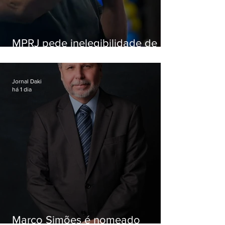
MPRJ pede inelegibilidade de
Garotinho
Jornal Daki
há 1 dia
Marco Simões é nomeado