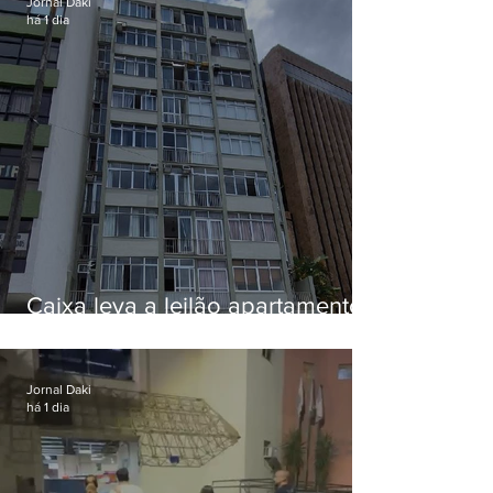
Jornal Daki
há 1 dia
Caixa leva a leilão apartamento
de Eduardo Bolsonaro em
Botafogo
Jornal Daki
há 1 dia