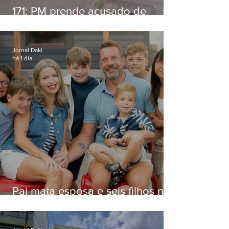
171: PM prende acusado de
estelionato em restaurante de
Niterói
Jornal Daki
há 1 dia
Pai mata esposa e seis filhos nos
EUA e não terá funeral