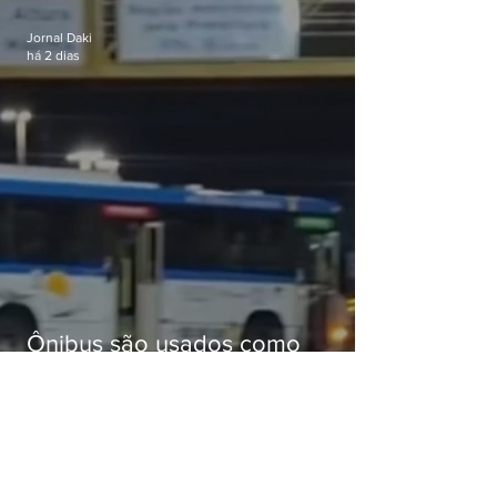
passagens
Jornal Daki
há 2 dias
Ônibus são usados como
barricadas durante operação na
Gardênia Azul