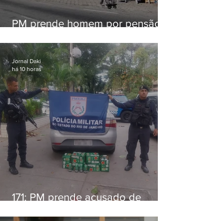
PM prende homem por pensão
alimentícia em Niterói
Jornal Daki
há 10 horas
171: PM prende acusado de
estelionato em restaurante de
Niterói