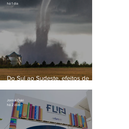
há 1 dia
Do Sul ao Sudeste, efeitos de
ciclone-bomba causam
apreensão na população
Jornal Daki
há 2 dias