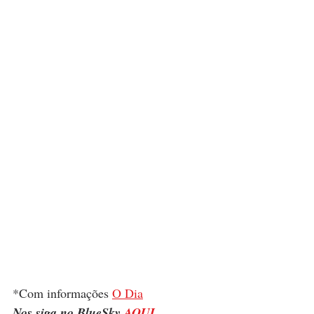
*Com informações 
O Dia
Nos siga no BlueSky 
AQUI
.