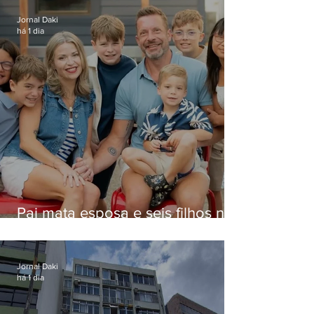
Jornal Daki
há 1 dia
Pai mata esposa e seis filhos nos
EUA e não terá funeral
Jornal Daki
há 1 dia