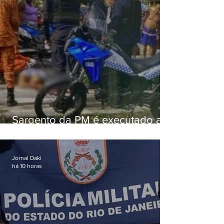
Sargento da PM é executado a
tiros enquanto estava de folga
em Vaz Lobo
Jornal Daki
há 10 horas