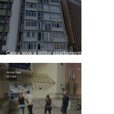
Caixa leva a leilão apartamento
de Eduardo Bolsonaro em
Botafogo
Jornal Daki
há 1 dia