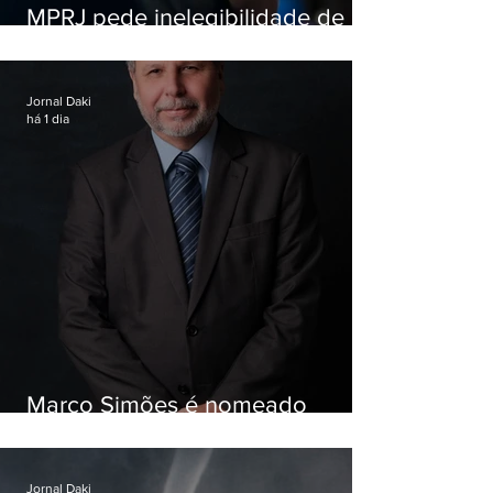
MPRJ pede inelegibilidade de
Garotinho
Jornal Daki
há 1 dia
Marco Simões é nomeado
secretário de Estado de Governo
Jornal Daki