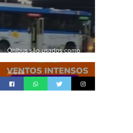
Ônibus são usados como
barricadas durante operação na
Gardênia Azul
Jornal Daki
há 13 horas