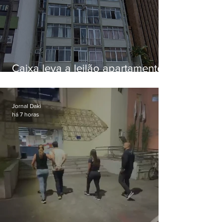
Caixa leva a leilão apartamento
de Eduardo Bolsonaro em
Botafogo
Jornal Daki
há 7 horas