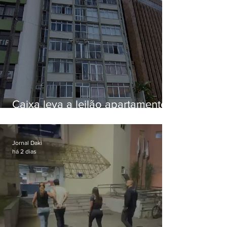
Caixa leva a leilão apartamento
de Eduardo Bolsonaro em
Botafogo
Jornal Daki
há 2 dias