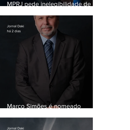
MPRJ pede inelegibilidade de
Garotinho
Jornal Daki
há 2 dias
Marco Simões é nomeado
secretário de Estado de Governo
Jornal Daki