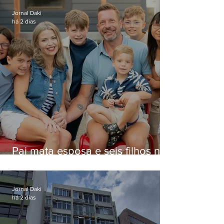
Jornal Daki
há 2 dias
Pai mata esposa e seis filhos nos
EUA e não terá funeral
Jornal Daki
há 2 dias