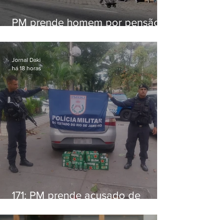
PM prende homem por pensão
alimentícia em Niterói
Jornal Daki
há 18 horas
171: PM prende acusado de
estelionato em restaurante de
Niterói