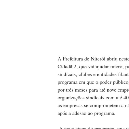
A Prefeitura de Niterói abriu nes
Cidadã 2, que vai ajudar micro, p
sindicais, clubes e entidades fil
programa em que o poder público 
por três meses para até nove empr
organizações sindicais com até 40
as empresas se comprometem a não
após a adesão ao programa.
 A nova etapa do programa, que terá inscrições até o dia 26, vai incluir clubes e 