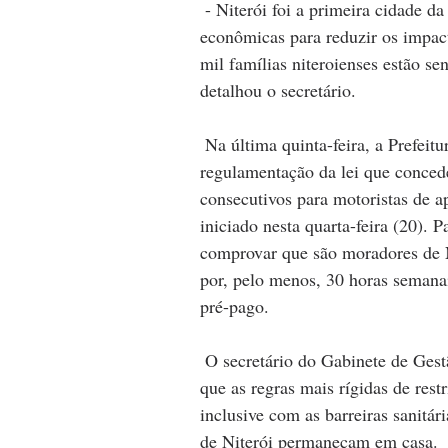
 - Niterói foi a primeira cidade da Região Metropolitana a adotar medidas sociais e 
econômicas para reduzir os impact
mil famílias niteroienses estão se
detalhou o secretário.
 Na última quinta-feira, a Prefeitura de Niterói publicou no Diário Oficial a 
regulamentação da lei que conced
consecutivos para motoristas de a
iniciado nesta quarta-feira (20). P
comprovar que são moradores de N
por, pelo menos, 30 horas semana
pré-pago.
 O secretário do Gabinete de Gestão Integrada de Segurança, Gilson Chagas, lembrou 
que as regras mais rígidas de res
inclusive com as barreiras sanitár
de Niterói permaneçam em casa.