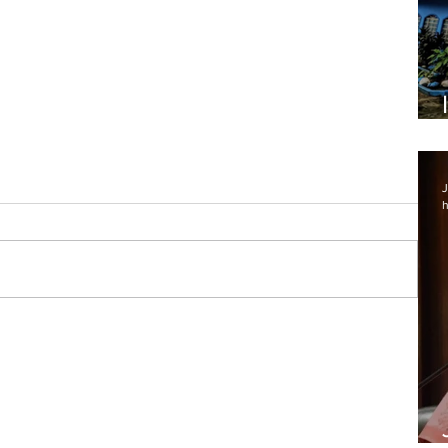
J
h
ogas