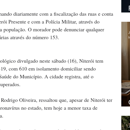
ói Presente e com a Polícia Militar, através do 
a população. O morador pode denunciar qualquer 
J
rias através do número 153.
h
lógico divulgado neste sábado (16), Niterói tem 
-19, com 610 em isolamento domiciliar sendo 
úde do Município. A cidade registra, até o 
cuperados.
oronavírus no estado, tem hoje a menor taxa de 
a.
J