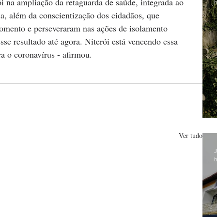
h
ia, além da conscientização dos cidadãos, que 
mento e perseveraram nas ações de isolamento 
sse resultado até agora. Niterói está vencendo essa 
ra o coronavírus - afirmou.
Ver tudo
J
h