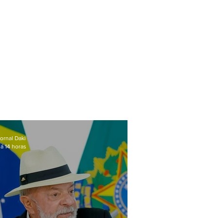
ornal Daki
á 14 horas