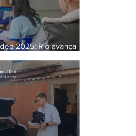
Ideb 2025: Rio avança
nos anos iniciais e fica
acima da média nacional
ornal Daki
á 14 horas