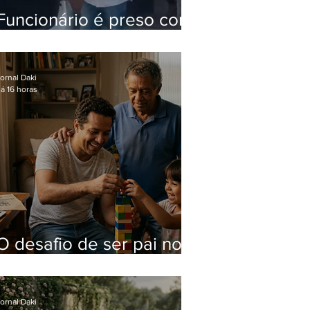
Funcionário é preso com
computadores furtados
do Hospital do Andaraí
ornal Daki
á 16 horas
O desafio de ser pai no
mundo atual
ornal Daki