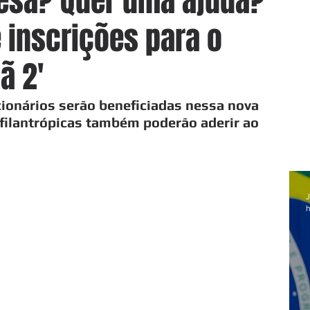
sa? Quer uma ajuda?
e inscrições para o
ã 2'
ionários serão beneficiadas nessa nova 
 filantrópicas também poderão aderir ao 
J
h