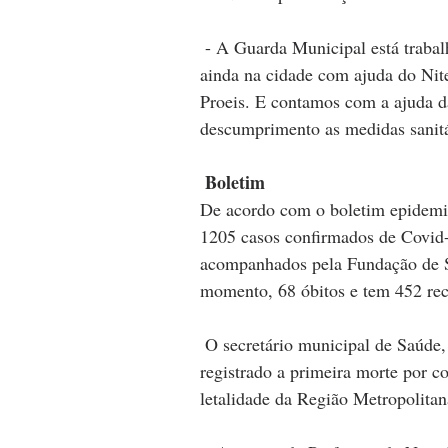
 - A Guarda Municipal está trabalhando diariamente com a fiscalização das ruas e conta 
ainda na cidade com ajuda do Niter
Proeis. E contamos com a ajuda d
descumprimento as medidas sanitá
Boletim
De acordo com o boletim epidemio
1205 casos confirmados de Covid
acompanhados pela Fundação de Sa
momento, 68 óbitos e tem 452 re
 O secretário municipal de Saúde, Rodrigo Oliveira, ressaltou que, apesar de Niterói ter 
registrado a primeira morte por c
letalidade da Região Metropolitan