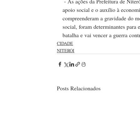
 - As ações da Prefeitura de Niterói na ampliação da retaguarda de saúde, integrada ao 
apoio social e o auxílio à econom
compreenderam a gravidade do mo
social, foram determinantes para e
batalha e vai vencer a guerra cont
CIDADE
NITERÓI
Posts Relacionados