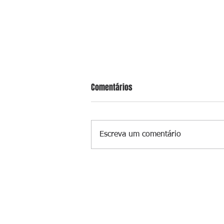
Comentários
Escreva um comentário
Homem é preso por tráfico de dr
em Niterói