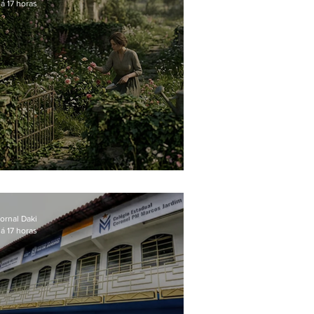
á 17 horas
O jardim que ninguém vê
ornal Daki
á 17 horas