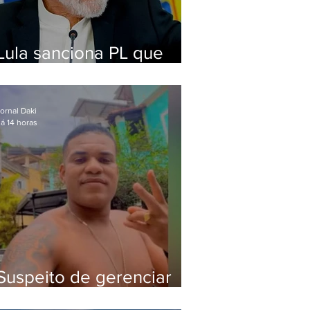
Lula sanciona PL que
amplia pena para crimes
digitais contra crianças
ornal Daki
á 14 horas
Suspeito de gerenciar
tráfico na Lapa é preso