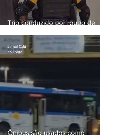
Trio conduzido por roubo de
celular no Méier acumula 37
passagens
Jornal Daki
há 1 hora
Ônibus são usados como
barricadas durante operação na