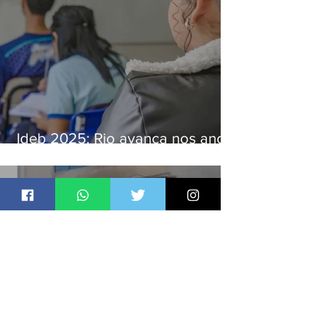
Ideb 2025: Rio avança nos anos
iniciais e fica acima da média
nacional
Jornal Daki
há 18 horas