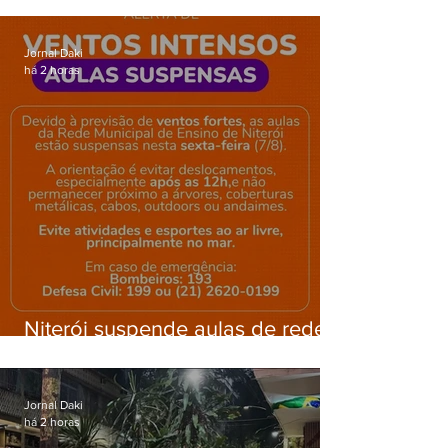
Gardênia Azul
Jornal Daki
há 2 horas
Niterói suspende aulas de rede
municipal por previsão de
ventos fortes nesta sexta (7)
Jornal Daki
há 2 horas