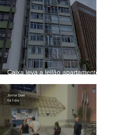
Caixa leva a leilão apartamento
de Eduardo Bolsonaro em
Botafogo
Jornal Daki
há 1 dia