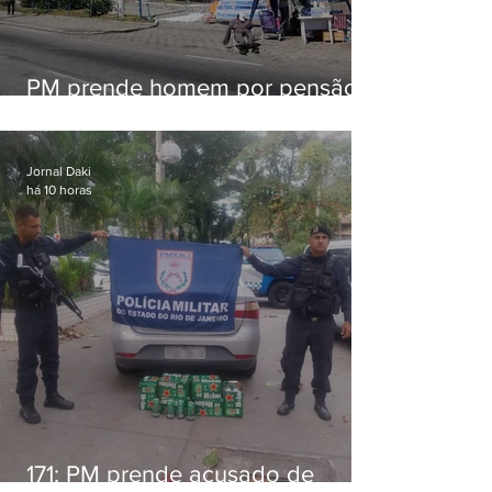
PM prende homem por pensão
alimentícia em Niterói
Jornal Daki
há 10 horas
171: PM prende acusado de