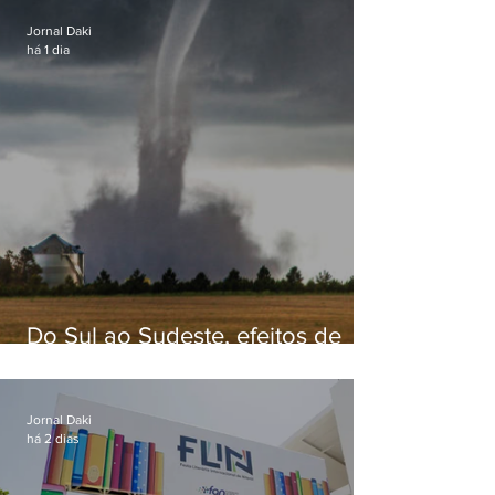
Jornal Daki
há 1 dia
Do Sul ao Sudeste, efeitos de
ciclone-bomba causam
apreensão na população
Jornal Daki
há 2 dias