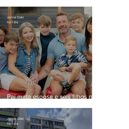
estelionato em restaurante de
Niterói
Jornal Daki
há 1 dia
Pai mata esposa e seis filhos nos
EUA e não terá funeral
Jornal Daki
há 1 dia