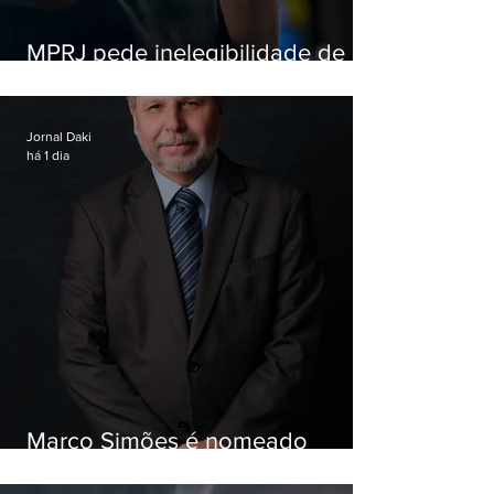
MPRJ pede inelegibilidade de
Garotinho
Jornal Daki
há 1 dia
Marco Simões é nomeado
secretário de Estado de Governo