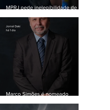
MPRJ pede inelegibilidade de
Garotinho
Jornal Daki
há 1 dia
Marco Simões é nomeado
secretário de Estado de Governo