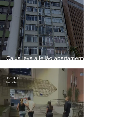
Caixa leva a leilão apartamento
de Eduardo Bolsonaro em
Botafogo
Jornal Daki
há 1 dia