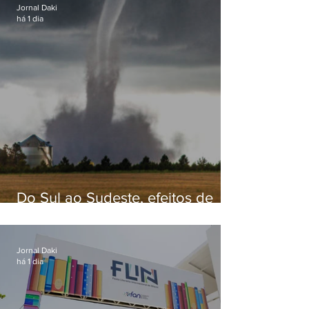
Jornal Daki
há 1 dia
Do Sul ao Sudeste, efeitos de
ciclone-bomba causam
apreensão na população
Jornal Daki
há 1 dia