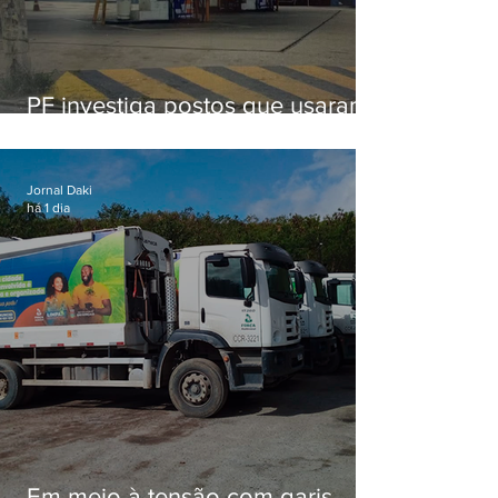
PF investiga postos que usaram
licença falsa com assinatura de
secretário morto em 2020
Jornal Daki
há 1 dia
Em meio à tensão com garis,