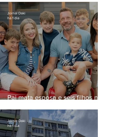
Niterói
Jornal Daki
há 1 dia
Pai mata esposa e seis filhos nos
EUA e não terá funeral
Jornal Daki
há 1 dia