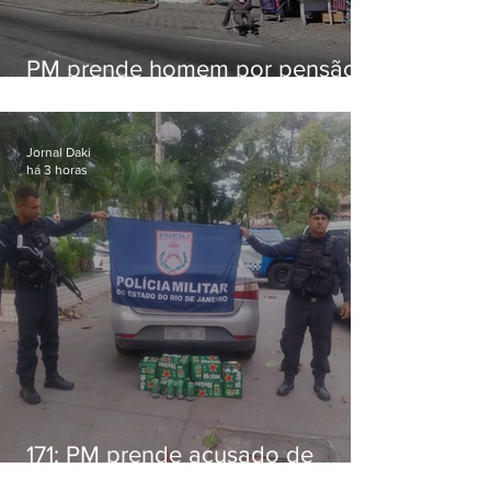
PM prende homem por pensão
alimentícia em Niterói
Jornal Daki
há 3 horas
171: PM prende acusado de
estelionato em restaurante de