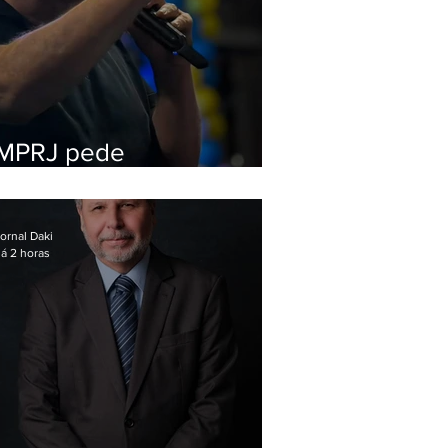
MPRJ pede
inelegibilidade de
Garotinho
ornal Daki
á 2 horas