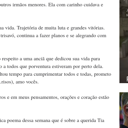
 outros irmãos menores. Ela com carinho cuidava e 
J
h
 vida. Trajetória de muita luta e grandes vitórias.
 trisavó, continua a fazer planos e se alegrando com 
o respeito a uma anciã que dedicou sua vida para 
o a todos que porventura estiveram por perto dela. 
altou tempo para cumprimentar todos e todas, prometo 
risos), amo vocês. 
tros e em meus pensamentos, orações e coração estão 
J
h
ica poema dessa semana que é sobre a querida Tia 