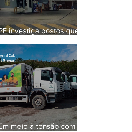
PF investiga postos que
usaram licença falsa com
assinatura de secretário
morto em 2020
ornal Daki
á 5 horas
Em meio à tensão com