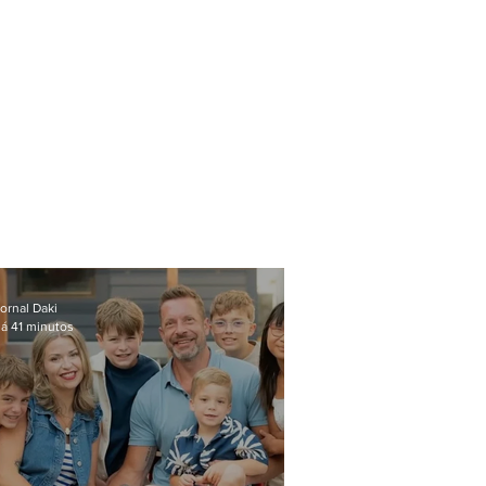
ornal Daki
á 41 minutos