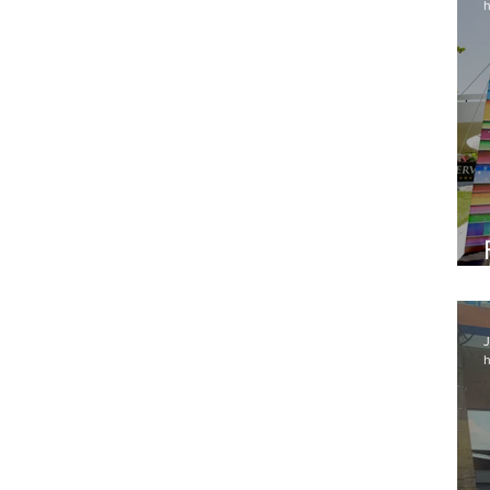
h
J
h