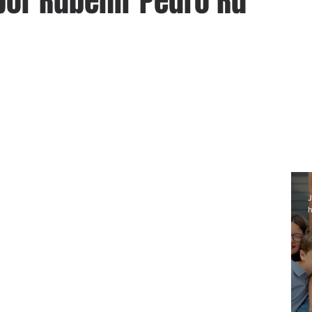
por Rubenir Pedro Ru
J
h