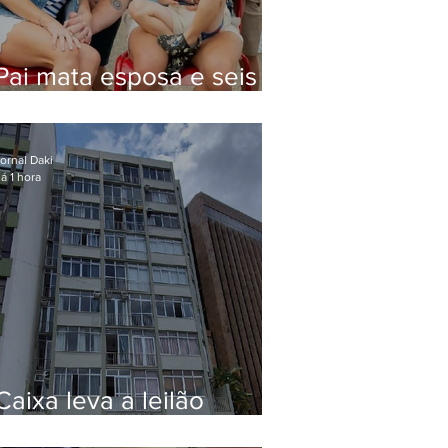
Pai mata esposa e seis
filhos nos EUA e não terá
funeral
ornal Daki
á 1 hora
Caixa leva a leilão
apartamento de Eduardo