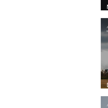
J
h
J