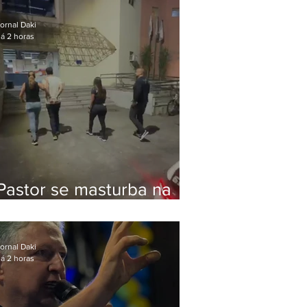
Bolsonaro em Botafogo
ornal Daki
á 2 horas
Pastor se masturba na
frente de criança e é
preso na Zona Oeste
ornal Daki
á 2 horas