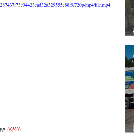
82_287437f73c94423ead32a329555e88f9/720p/mp4/file.mp4
J
h
pp 
AQUI
. 