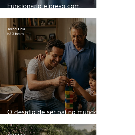
Funcionário é preso com
computadores furtados do
Hospital do Andaraí
Jornal Daki
há 3 horas
O desafio de ser pai no mundo
atual
Jornal Daki