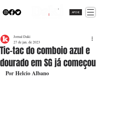
APOIE
Jornal Daki
27 de jan. de 2023
Tic-tac do comboio azul e
dourado em SG já começou
Por Helcio Albano