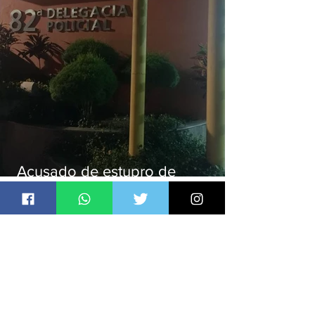
Acusado de estupro de
vulnerável é preso em Maricá
Jornal Daki
há 9 horas