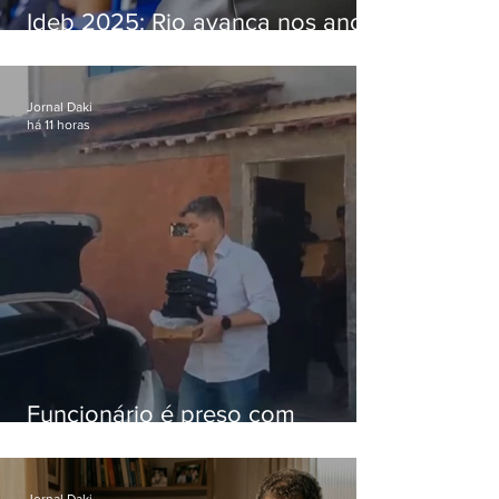
Ideb 2025: Rio avança nos anos
iniciais e fica acima da média
nacional
Jornal Daki
há 11 horas
Funcionário é preso com
computadores furtados do
Hospital do Andaraí
Jornal Daki