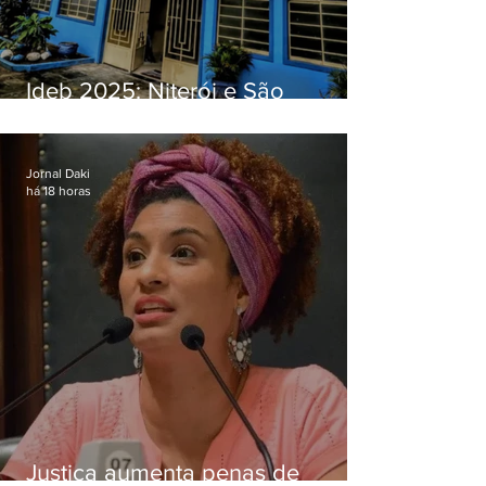
Ideb 2025: Niterói e São
Gonçalo têm desempenhos
distintos no ensino médio; veja
Jornal Daki
há 18 horas
Justiça aumenta penas de