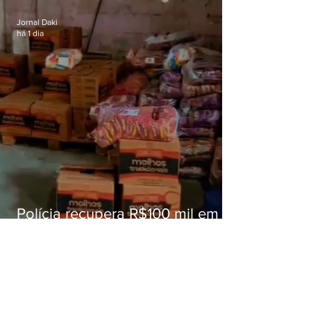
educação
Jornal Daki
há 1 dia
Polícia recupera R$100 mil em
carga roubada na Baixada
Fluminense