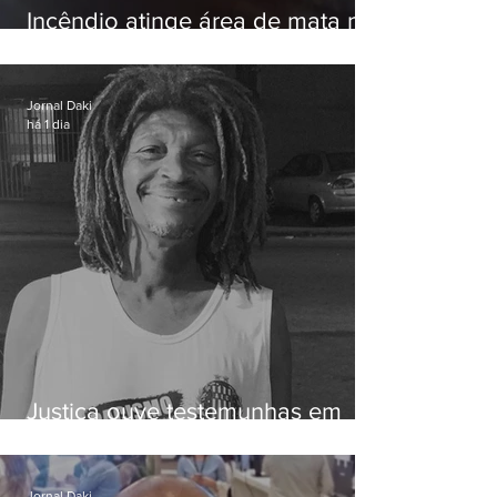
Incêndio atinge área de mata na
Serra do Vulcão, em Nova
Iguaçu
Jornal Daki
há 1 dia
Justiça ouve testemunhas em
caso de homem morto por
dívida de R$ 25
Jornal Daki