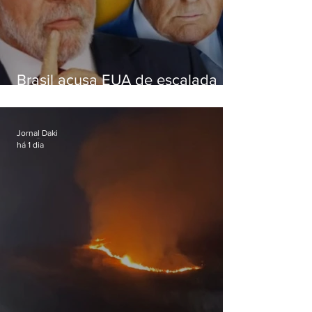
Brasil acusa EUA de escalada
hostil após revogar visto de
embaixadora
Jornal Daki
há 1 dia