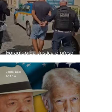
Foragido da Justiça é preso
durante abordagem da PM na
RJ-106, em Maricá
Jornal Daki
há 1 dia