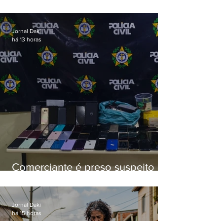
esquema de golpes contra
aposentados é preso
Jornal Daki
há 13 horas
Comerciante é preso suspeito de
manter celulares roubados em
loja
Jornal Daki
há 15 horas