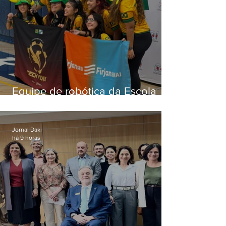
Equipe de robótica da Escola
Firjan Sesi São Gonçalo vence
prêmio internacional nos EUA
Jornal Daki
há 9 horas