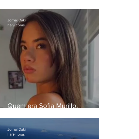
Eduardo Paes desiste de debate
da Band
Jornal Daki
há 9 horas
Quem era Sofia Murillo,
influenciadora de 17 anos morta
em queda de helicóptero no Rio
Jornal Daki
há 9 horas