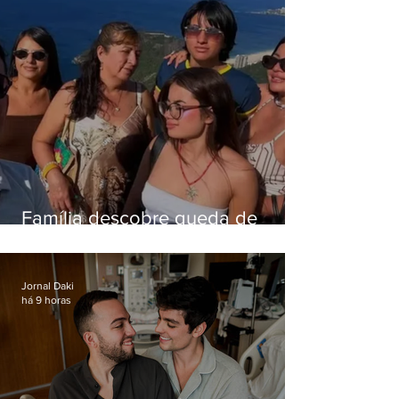
Família descobre queda de
helicóptero pela internet
enquanto aguardava segundo
voo
Jornal Daki
há 9 horas