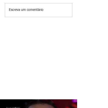
Sargento da PM é executado
PM apreende drog
Escreva um comentário
a tiros enquanto estava de
patrulhamento em
folga em Vaz Lobo