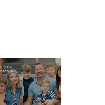
ornal Daki
á 20 horas