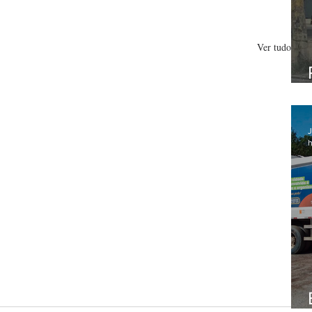
Ver tudo
J
h