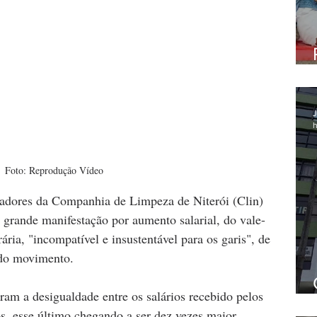
J
h
Foto: Reprodução Vídeo
hadores da Companhia de Limpeza de Niterói (Clin) 
grande manifestação por aumento salarial, do vale-
ária, "incompatível e insustentável para os garis", de 
 do movimento.
am a desigualdade entre os salários recebido pelos 
, esse último chegando a ser dez vezes maior, 