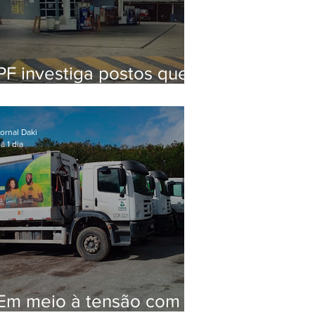
PF investiga postos que
usaram licença falsa com
assinatura de secretário
morto em 2020
ornal Daki
á 1 dia
Em meio à tensão com