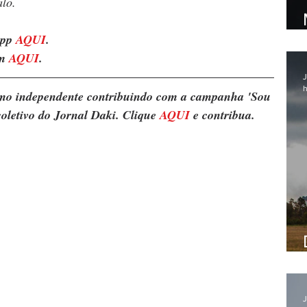
lo.
pp 
AQUI
. 
m 
AQUI
.
J
h
ismo independente contribuindo com a campanha 'Sou 
oletivo do Jornal Daki. Clique 
AQUI
 e contribua.
J