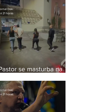
Bolsonaro em Botafogo
ornal Daki
á 21 horas
Pastor se masturba na
frente de criança e é
preso na Zona Oeste
ornal Daki
á 21 horas