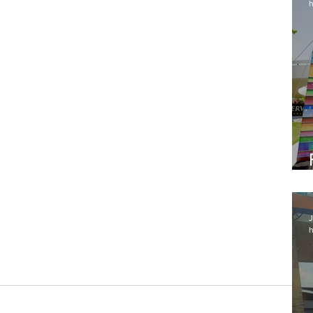
h
J
h