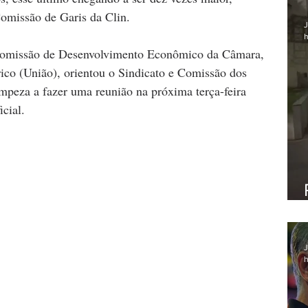
Comissão de Garis da Clin.
J
h
a Comissão de Desenvolvimento Econômico da Câmara, 
ico (União), orientou o Sindicato e Comissão dos 
mpeza a fazer uma reunião na próxima terça-feira 
cial. 
J
h