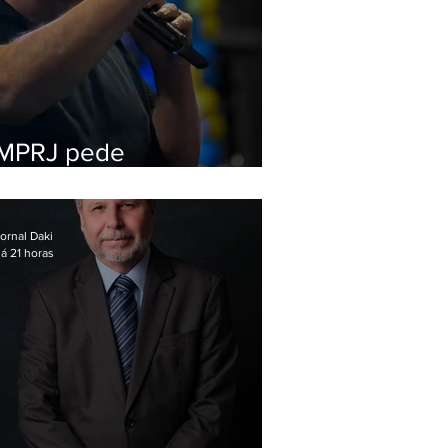
MPRJ pede
inelegibilidade de
Garotinho
ornal Daki
á 21 horas