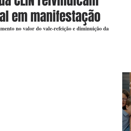
da CLIN reivindicam
ial em manifestação
nto no valor do vale-refeição e diminuição da 
J
h