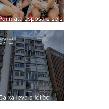
Pai mata esposa e seis
filhos nos EUA e não terá
funeral
ornal Daki
á 21 horas
Caixa leva a leilão
apartamento de Eduardo