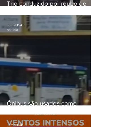
Trio conduzido por roubo de
celular no Méier acumula 37
passagens
Jornal Daki
há 1 dia
Ônibus são usados como
barricadas durante operação na
Gardênia Azul
Jornal Daki