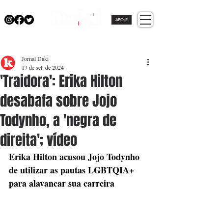
APOIE
Jornal Daki
17 de set. de 2024
'Traidora': Erika Hilton
desabafa sobre Jojo
Todynho, a 'negra de
direita'; vídeo
Erika Hilton acusou Jojo Todynho 
de utilizar as pautas LGBTQIA+ 
para alavancar sua carreira