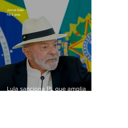
Alcântara
Jornal Daki
há 2 dias
Lula sanciona PL que amplia
pena para crimes digitais contra
crianças