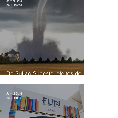
Jornal Daki
há 18 horas
Do Sul ao Sudeste, efeitos de
ciclone-bomba causam
apreensão na população
Jornal Daki
há 19 horas