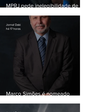
MPRJ pede inelegibilidade de
Garotinho
Jornal Daki
há 17 horas
Marco Simões é nomeado
secretário de Estado de Governo