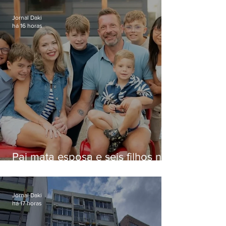
Jornal Daki
há 16 horas
Pai mata esposa e seis filhos nos
EUA e não terá funeral
Jornal Daki
há 17 horas