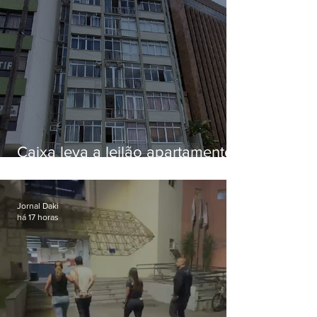
Caixa leva a leilão apartamento
de Eduardo Bolsonaro em
Botafogo
Jornal Daki
há 17 horas