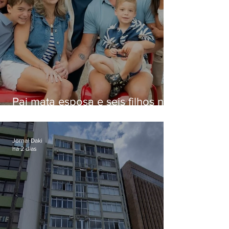
Pai mata esposa e seis filhos nos
EUA e não terá funeral
Jornal Daki
há 2 dias