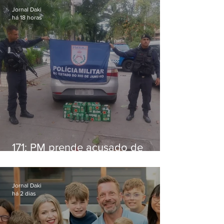
Jornal Daki
há 18 horas
171: PM prende acusado de
estelionato em restaurante de
Niterói
Jornal Daki
há 2 dias