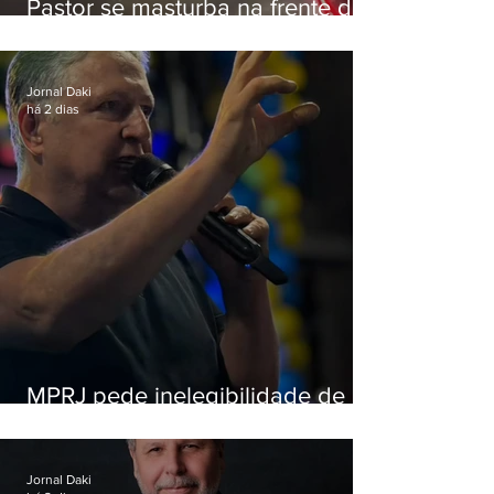
Pastor se masturba na frente de
criança e é preso na Zona Oeste
Jornal Daki
há 2 dias
MPRJ pede inelegibilidade de
Garotinho
Jornal Daki