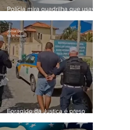
Polícia mira quadrilha que usava
roubo de veículos para financiar
o Comando Vermelho
Jornal Daki
há 14 horas
Foragido da Justiça é preso
durante abordagem da PM na
RJ-106, em Maricá