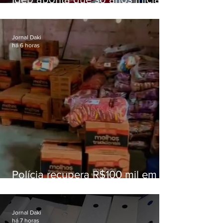
superam meta nacional da
educação
Jornal Daki
há 6 horas
Polícia recupera R$100 mil em
carga roubada na Baixada
Fluminense
Jornal Daki
há 7 horas