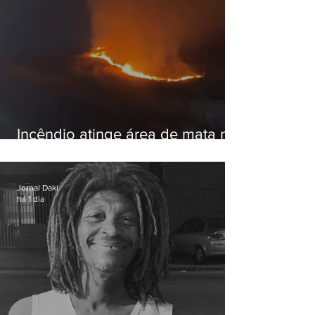
Incêndio atinge área de mata na
Serra do Vulcão, em Nova
Iguaçu
Jornal Daki
há 1 dia