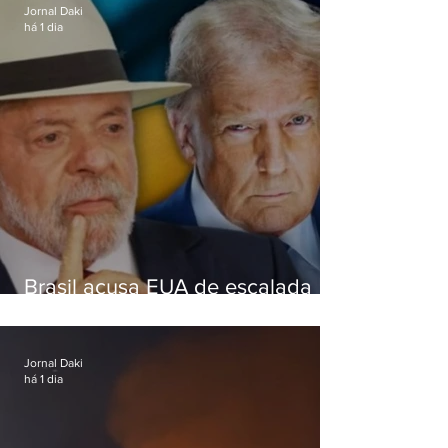
Jornal Daki
há 1 dia
Brasil acusa EUA de escalada
hostil após revogar visto de
embaixadora
Jornal Daki
há 1 dia