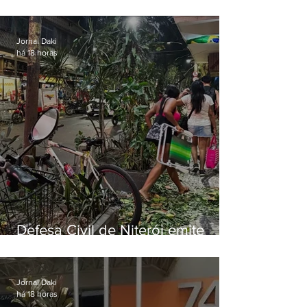
municipal por previsão de
ventos fortes nesta sexta (7)
Jornal Daki
há 18 horas
Defesa Civil de Niterói emite
aviso de ventos fortes para esta
sexta-feira (07)
Jornal Daki
há 18 horas