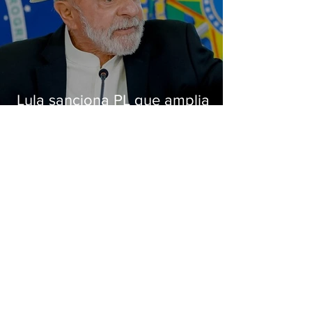
Lula sanciona PL que amplia
pena para crimes digitais contra
crianças