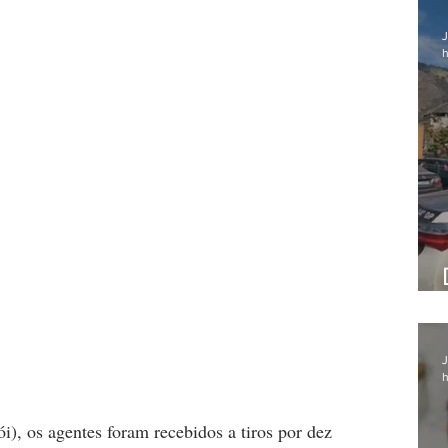
J
h
J
h
, os agentes foram recebidos a tiros por dez 