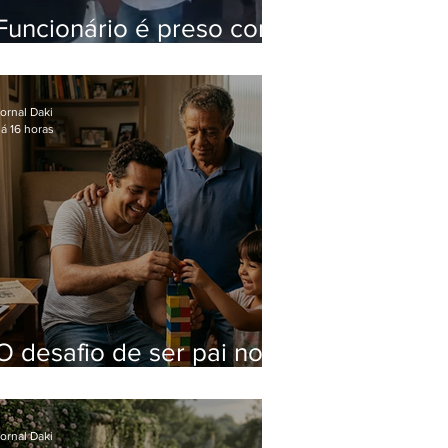
Funcionário é preso com
computadores furtados
do Hospital do Andaraí
ornal Daki
á 16 horas
O desafio de ser pai no
mundo atual
ornal Daki