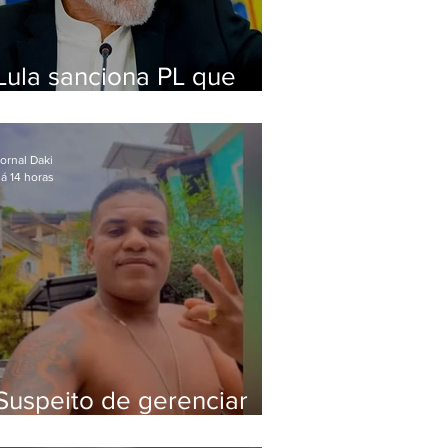
Lula sanciona PL que
amplia pena para crimes
digitais contra crianças
ornal Daki
á 14 horas
Suspeito de gerenciar
tráfico na Lapa é preso