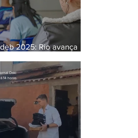
Ideb 2025: Rio avança
nos anos iniciais e fica
acima da média nacional
ornal Daki
á 14 horas