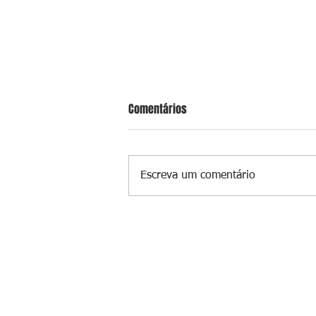
Comentários
Escreva um comentário
Suspeito de gerenciar tráfico na 
é preso após meses foragido