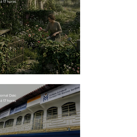
á 17 horas
O jardim que ninguém vê
ornal Daki
á 17 horas