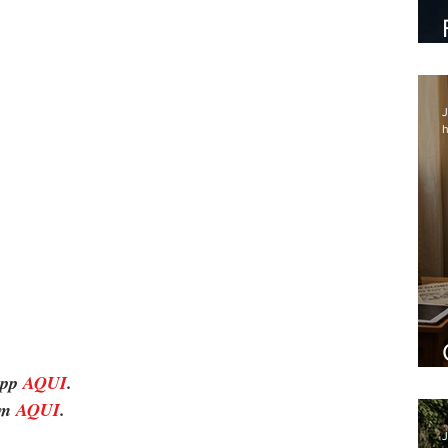
J
h
pp 
AQUI
.
m 
AQUI
.
J