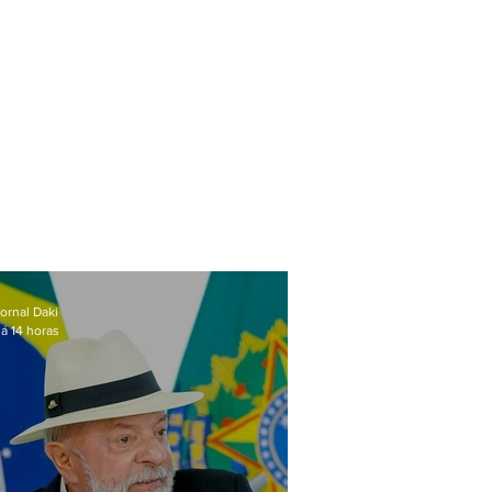
ornal Daki
á 14 horas