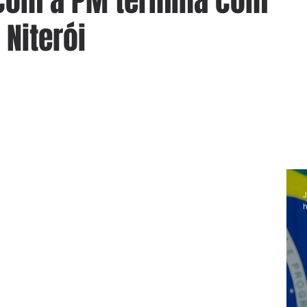
 com a PM termina com
 Niterói
J
h