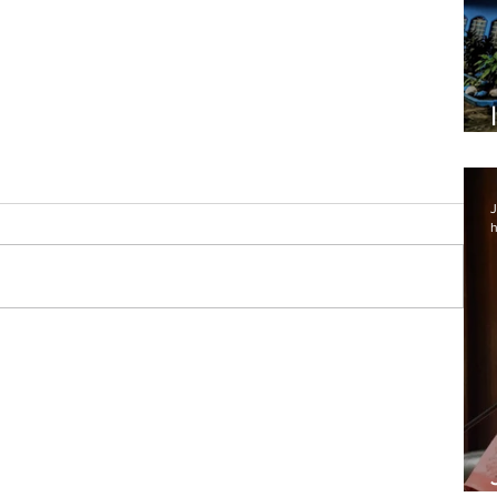
J
h
Lapa