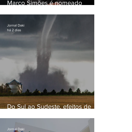
Marco Simões é nomeado
secretário de Estado de Governo
Jornal Daki
há 2 dias
Do Sul ao Sudeste, efeitos de
ciclone-bomba causam
apreensão na população
Jornal Daki