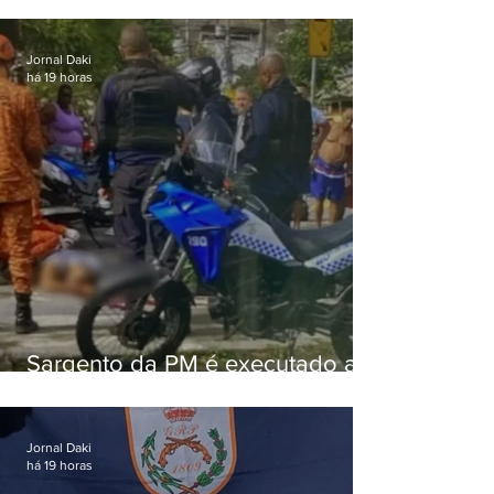
Jornal Daki
há 19 horas
Sargento da PM é executado a
tiros enquanto estava de folga
em Vaz Lobo
Jornal Daki
há 19 horas