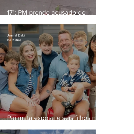
171: PM prende acusado de
estelionato em restaurante de
Niterói
Jornal Daki
há 2 dias
Pai mata esposa e seis filhos nos
EUA e não terá funeral