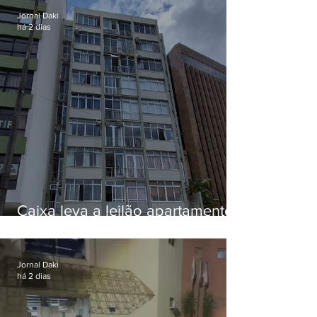
Jornal Daki
há 2 dias
Caixa leva a leilão apartamento
de Eduardo Bolsonaro em
Botafogo
Jornal Daki
há 2 dias