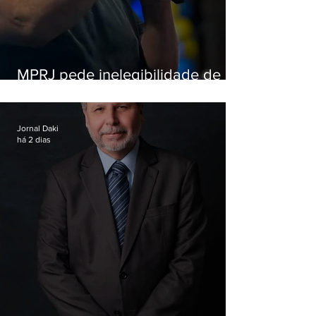
MPRJ pede inelegibilidade de
Garotinho
Jornal Daki
há 2 dias