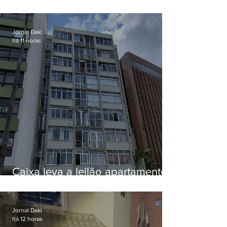
EUA e não terá funeral
Jornal Daki
há 11 horas
Caixa leva a leilão apartamento
de Eduardo Bolsonaro em
Botafogo
Jornal Daki
há 12 horas