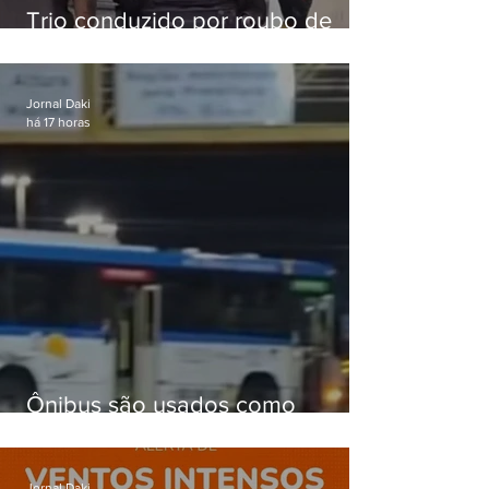
Trio conduzido por roubo de
celular no Méier acumula 37
passagens
Jornal Daki
há 17 horas
Ônibus são usados como
barricadas durante operação na
Gardênia Azul
Jornal Daki