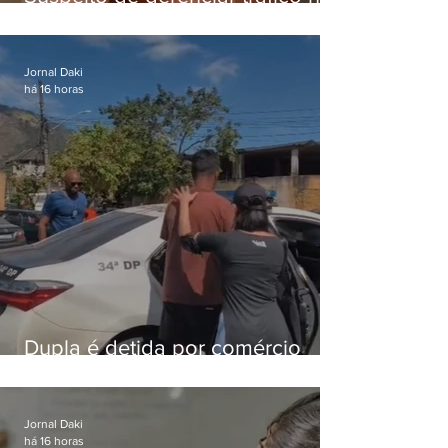
Lapa é preso após meses
foragido
Jornal Daki
há 16 horas
Dupla é detida por comércio
ilegal de animais silvestres em
Bangu
Jornal Daki
há 16 horas