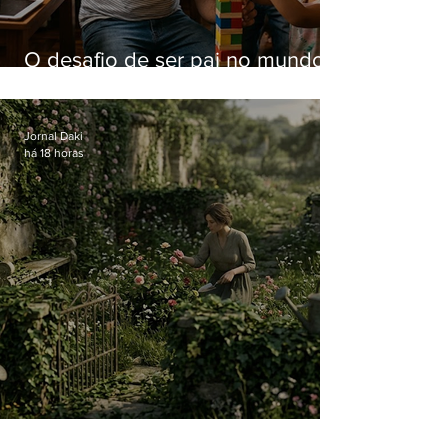
O desafio de ser pai no mundo
atual
Jornal Daki
há 18 horas
O jardim que ninguém vê