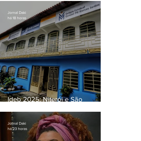
Jornal Daki
há 18 horas
Ideb 2025: Niterói e São
Gonçalo têm desempenhos
distintos no ensino médio; veja
Jornal Daki
há 23 horas