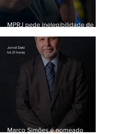
MPRJ pede inelegibilidade de
Garotinho
Jornal Daki
há 21 horas
Marco Simões é nomeado