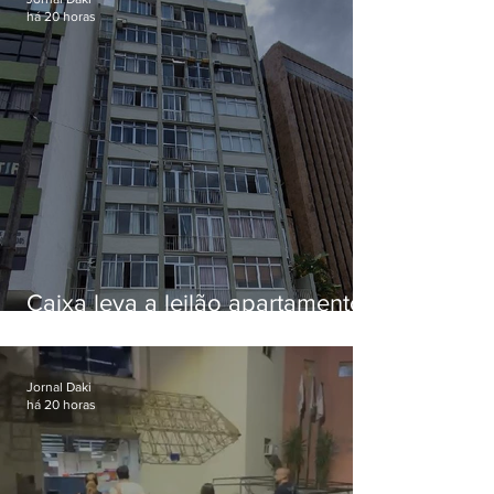
há 20 horas
Caixa leva a leilão apartamento
de Eduardo Bolsonaro em
Botafogo
Jornal Daki
há 20 horas