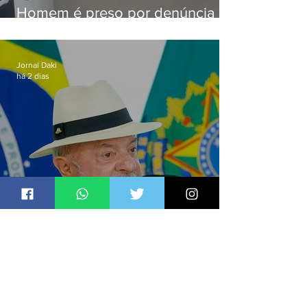
Homem é preso por denúncia
de importunação sexual em
Alcântara
Jornal Daki
há 2 dias
Lula sanciona PL que amplia
pena para crimes digitais contra
crianças