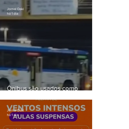
passagens
Jornal Daki
há 1 dia
Ônibus são usados como
barricadas durante operação na
Gardênia Azul
Jornal Daki
há 1 dia