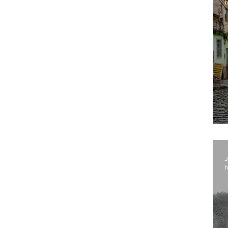
h
J
h