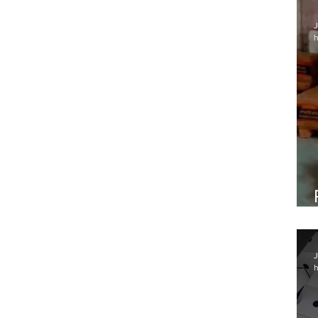
J
h
J
h