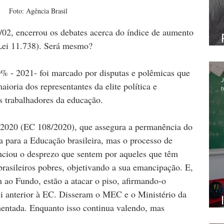
Foto: Agência Brasil
/02, encerrou os debates acerca do índice de aumento 
Lei 11.738). Será mesmo? 
0% - 2021- foi marcado por disputas e polêmicas que 
J
oria dos representantes da elite política e 
h
s trabalhadores da educação.
2020 (EC 108/2020), que assegura a permanência do 
para a Educação brasileira, mas o processo de 
denciou o desprezo que sentem por aqueles que têm 
brasileiros pobres, objetivando a sua emancipação. E, 
m ao Fundo, estão a atacar o piso, afirmando-o 
 lei anterior à EC. Disseram o MEC e o Ministério da 
entada. Enquanto isso continua valendo, mas 