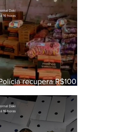
nacional da educação
ornal Daki
á 16 horas
Polícia recupera R$100
mil em carga roubada na
Baixada Fluminense
ornal Daki
á 16 horas