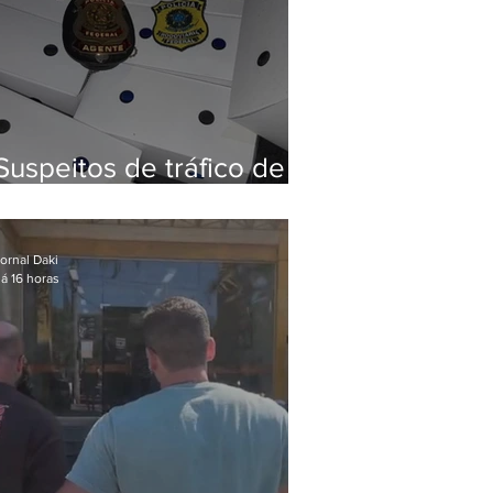
Suspeitos de tráfico de
animais silvestres são
presos com 50 aves
ornal Daki
á 16 horas