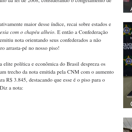
ulo da lei de 2008, considerando o congelamento de 
ativamente maior desse índice, recai sobre estados e 
tesia com o chapéu alheio
. E então a Confederação 
J
h
itiu nota orientando seus confederados a não 
o arrasta-pé no nosso piso! 
a elite política e econômica do Brasil despreza os 
o um trecho da nota emitida pela CNM com o aumento 
ra R$ 3.845, destacando que esse é o piso para o 
Diz a nota: 
J