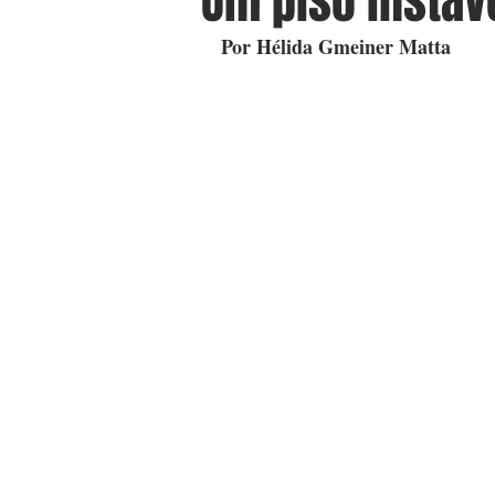
Um piso instáv
Por Hélida Gmeiner Matta