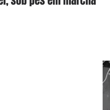
el, sob pés em marcha
J
h