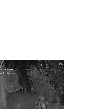
ornal Daki
á 2 minutos