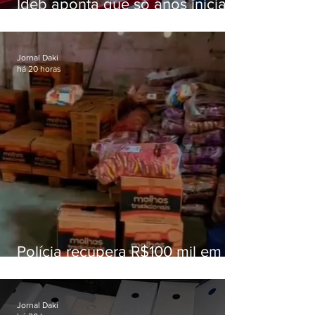
Ideb aponta que só anos iniciais
superam meta nacional da
educação
Jornal Daki
há 20 horas
Polícia recupera R$100 mil em
carga roubada na Baixada
Fluminense
Jornal Daki