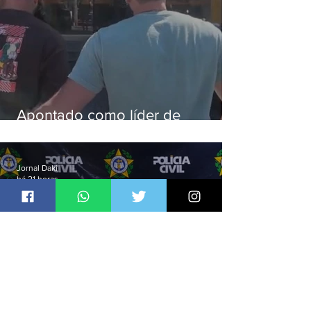
Apontado como líder de
esquema de golpes contra
aposentados é preso
Jornal Daki
há 21 horas