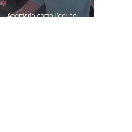
Apontado como líder de
esquema de golpes contra
aposentados é preso