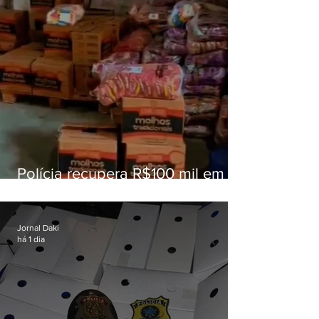
Polícia recupera R$100 mil em
carga roubada na Baixada
Fluminense
Jornal Daki
há 1 dia