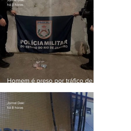
há 8 horas
Homem é preso por tráfico de
drogas em Niterói
Jornal Daki
há 8 horas