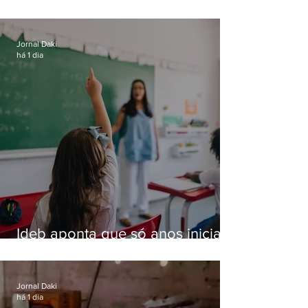
especializada em roubos a
residências de luxo no Rio
Jornal Daki
há 1 dia
Ideb aponta que só anos iniciais
superam meta nacional da
educação
Jornal Daki
há 1 dia