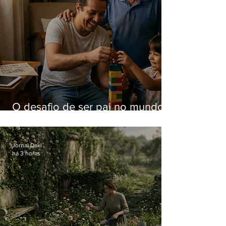
O desafio de ser pai no mundo
atual
Jornal Daki
há 3 horas