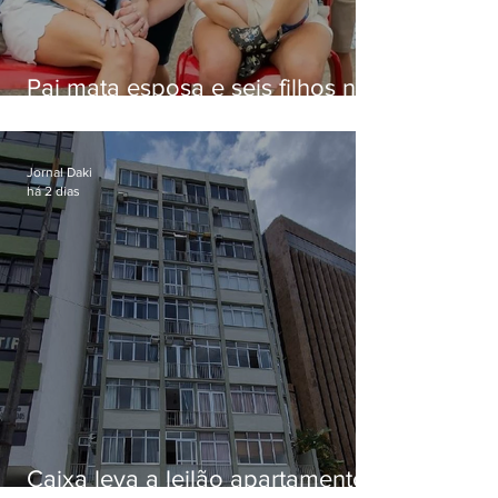
Pai mata esposa e seis filhos nos
EUA e não terá funeral
Jornal Daki
há 2 dias
Caixa leva a leilão apartamento