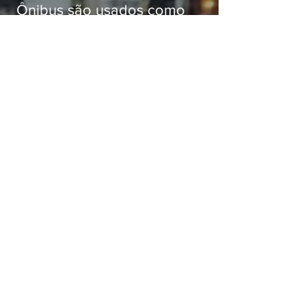
Ônibus são usados como
barricadas durante operação na
Gardênia Azul