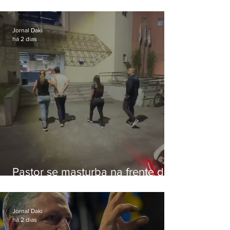
de Eduardo Bolsonaro em
Botafogo
Jornal Daki
há 2 dias
Pastor se masturba na frente de
criança e é preso na Zona Oeste
Jornal Daki
há 2 dias