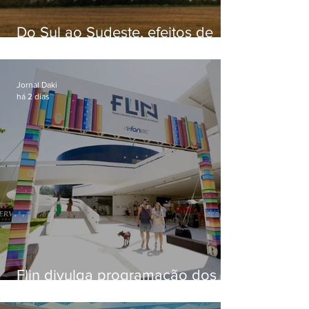
Do Sul ao Sudeste, efeitos de
ciclone-bomba causam
apreensão na população
Jornal Daki
há 2 dias
Flin divulga programação dos
dois primeiros dias; evento
começa na próxima quinta (13)