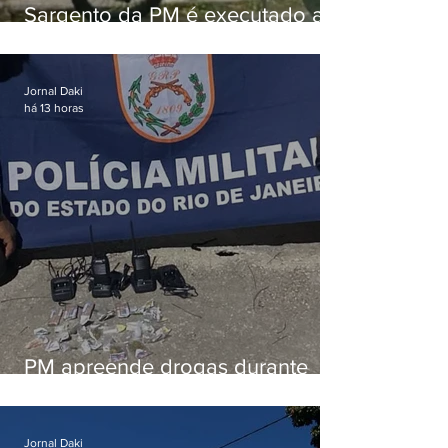
Sargento da PM é executado a
tiros enquanto estava de folga
em Vaz Lobo
Jornal Daki
há 13 horas
PM apreende drogas durante
patrulhamento em Maricá
Jornal Daki