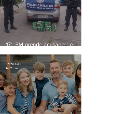
171: PM prende acusado de
estelionato em restaurante de
Niterói
Jornal Daki
há 2 dias