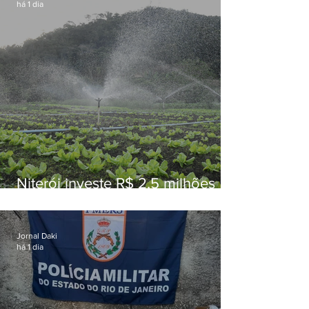
há 1 dia
Niterói investe R$ 2,5 milhões
em alimentos da agricultura
familiar para merenda escolar
Jornal Daki
há 1 dia