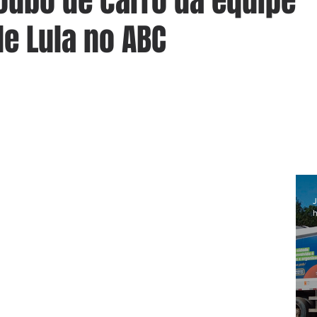
oubo de carro da equipe
e Lula no ABC
J
h