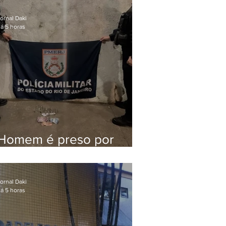
Queiroz pelo assassinato
de Marielle Franco
ornal Daki
á 5 horas
Homem é preso por
tráfico de drogas em
Niterói
ornal Daki
á 5 horas