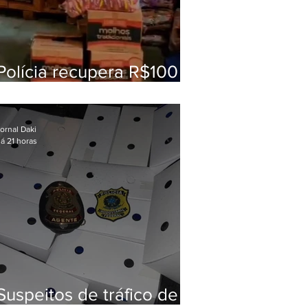
Polícia recupera R$100
mil em carga roubada na
Baixada Fluminense
ornal Daki
á 21 horas
Suspeitos de tráfico de