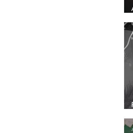
J
h
J