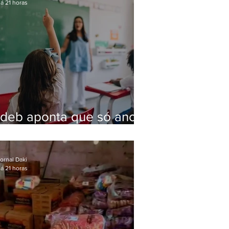
á 21 horas
Ideb aponta que só anos
iniciais superam meta
nacional da educação
ornal Daki
á 21 horas