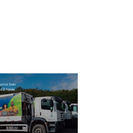
ornal Daki
á 2 horas