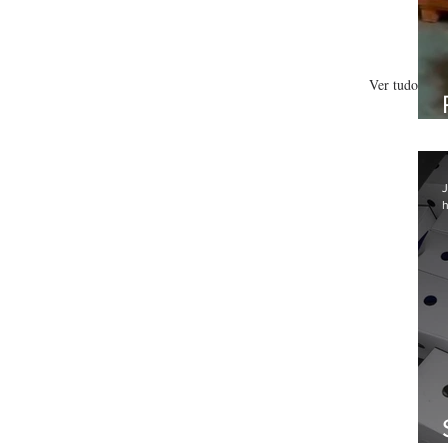
Ver tudo
J
h