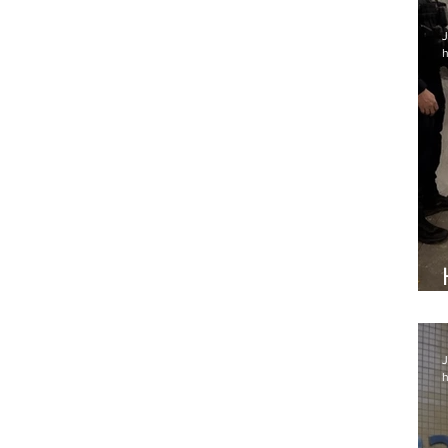
J
h
J
h