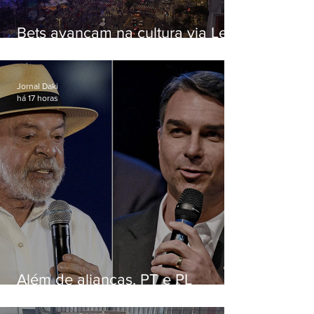
Bets avançam na cultura via Lei
Rouanet e criam dilema para
artistas
Jornal Daki
há 17 horas
Além de alianças, PT e PL
apostam em chapas puras para
ancorar disputa nacional nos