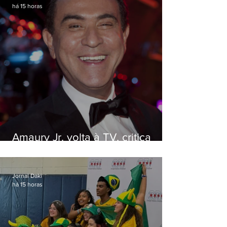
há 15 horas
Amaury Jr. volta à TV, critica
'jabá' e diz que as pessoas
viraram colunistas de si mesmas
Jornal Daki
há 15 horas