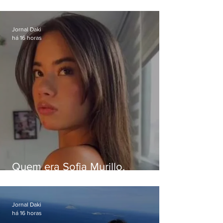
Eduardo Paes desiste de debate
da Band
Jornal Daki
há 16 horas
Quem era Sofia Murillo,
influenciadora de 17 anos morta
em queda de helicóptero no Rio
Jornal Daki
há 16 horas