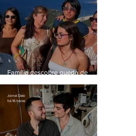
Família descobre queda de
helicóptero pela internet
enquanto aguardava segundo
voo
Jornal Daki
há 16 horas