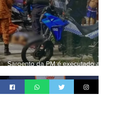
Sargento da PM é executado a
tiros enquanto estava de folga
em Vaz Lobo
Jornal Daki
há 2 dias