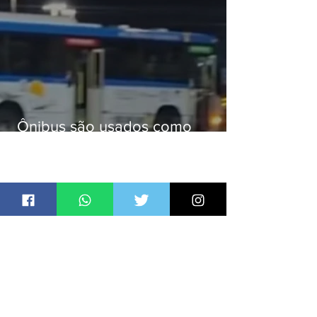
Ônibus são usados como
barricadas durante operação na
Gardênia Azul