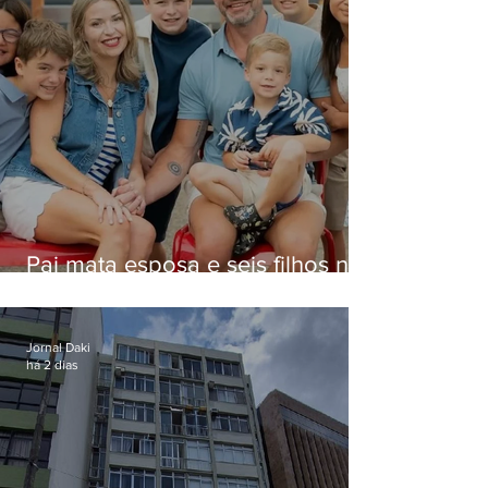
Pai mata esposa e seis filhos nos
EUA e não terá funeral
Jornal Daki
há 2 dias