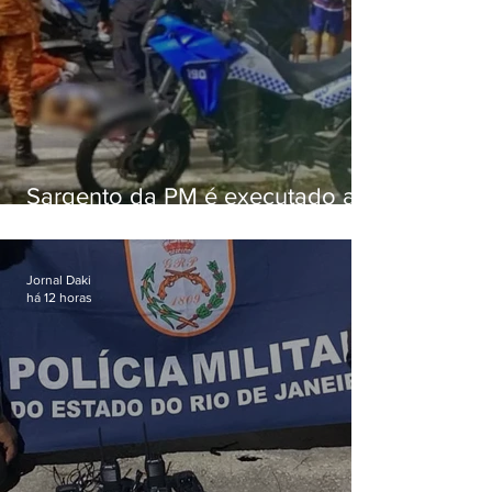
Sargento da PM é executado a
tiros enquanto estava de folga
em Vaz Lobo
Jornal Daki
há 12 horas