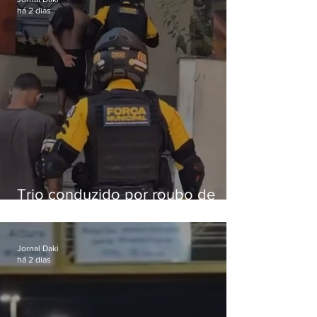
há 2 dias
Trio conduzido por roubo de
celular no Méier acumula 37
passagens
Jornal Daki
há 2 dias