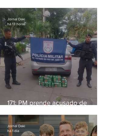
alimentícia em Niterói
Jornal Daki
há 13 horas
171: PM prende acusado de
estelionato em restaurante de
Niterói
Jornal Daki
há 1 dia