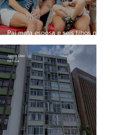
Pai mata esposa e seis filhos nos
EUA e não terá funeral
Jornal Daki
há 1 dia