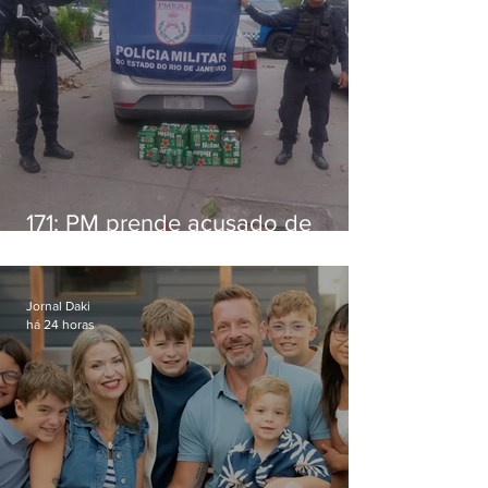
171: PM prende acusado de
estelionato em restaurante de
Niterói
Jornal Daki
há 24 horas