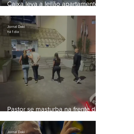
Caixa leva a leilão apartamento
de Eduardo Bolsonaro em
Botafogo
Jornal Daki
há 1 dia
Pastor se masturba na frente de
criança e é preso na Zona Oeste
Jornal Daki