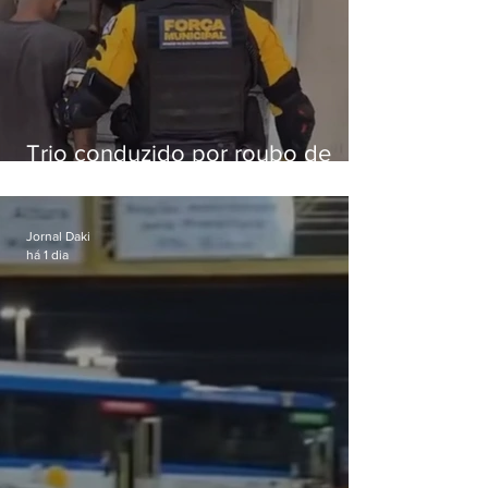
Trio conduzido por roubo de
celular no Méier acumula 37
passagens
Jornal Daki
há 1 dia