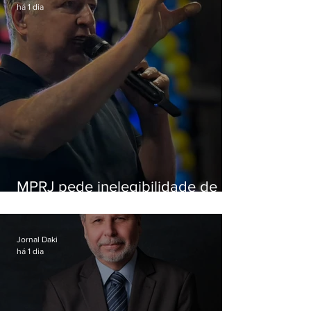
há 1 dia
MPRJ pede inelegibilidade de
Garotinho
Jornal Daki
há 1 dia