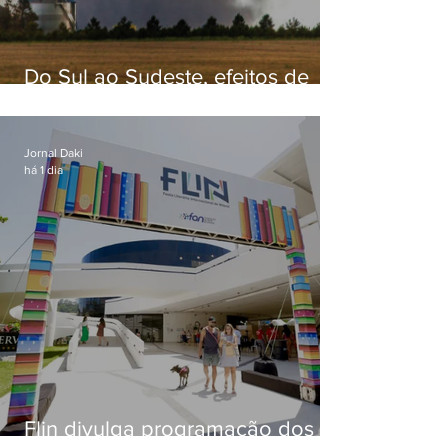
Do Sul ao Sudeste, efeitos de
ciclone-bomba causam
apreensão na população
Jornal Daki
há 1 dia
Flin divulga programação dos