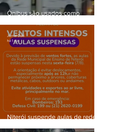
Ônibus são usados como
barricadas durante operação na
Gardênia Azul
Jornal Daki
há 1 dia
Niterói suspende aulas de rede
municipal por previsão de
ventos fortes nesta sexta (7)