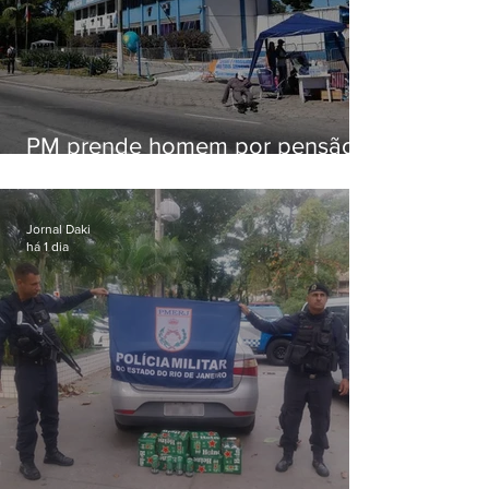
PM prende homem por pensão
alimentícia em Niterói
Jornal Daki
há 1 dia