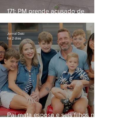
171: PM prende acusado de
estelionato em restaurante de
Niterói
Jornal Daki
há 2 dias
Pai mata esposa e seis filhos nos
EUA e não terá funeral