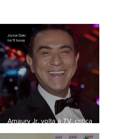
Jornal Daki
há 11 horas
Amaury Jr. volta à TV, critica
'jabá' e diz que as pessoas
viraram colunistas de si mesmas