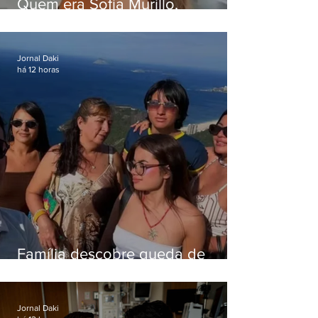
Quem era Sofia Murillo,
influenciadora de 17 anos morta
em queda de helicóptero no Rio
Jornal Daki
há 12 horas
Família descobre queda de
helicóptero pela internet
enquanto aguardava segundo
voo
Jornal Daki