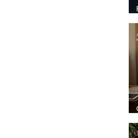
J
h
J