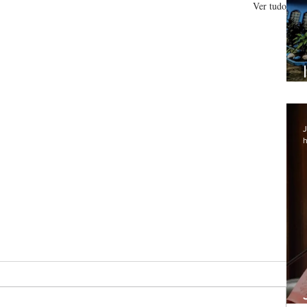
Ver tudo
J
h