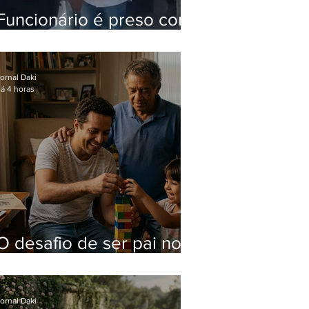
Funcionário é preso com
computadores furtados
do Hospital do Andaraí
ornal Daki
á 4 horas
O desafio de ser pai no
mundo atual
ornal Daki