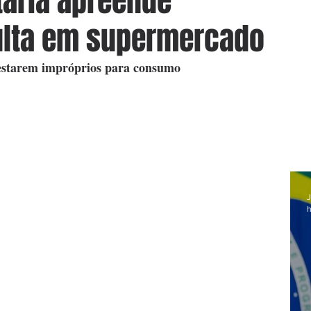
tária apreende
ulta em supermercado
 estarem impróprios para consumo
J
h