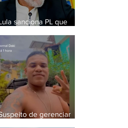
Lula sanciona PL que
amplia pena para crimes
digitais contra crianças
ornal Daki
á 1 hora
Suspeito de gerenciar
tráfico na Lapa é preso