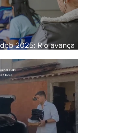
Ideb 2025: Rio avança
nos anos iniciais e fica
acima da média nacional
ornal Daki
á 1 hora