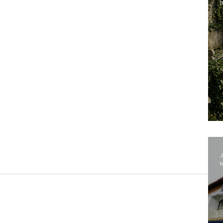
h
J
h