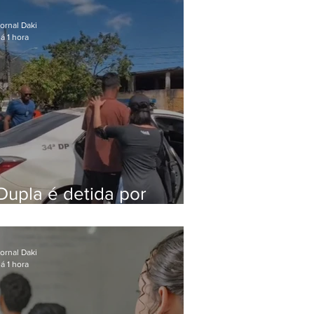
após meses foragido
ornal Daki
á 1 hora
Dupla é detida por
comércio ilegal de
animais silvestres em
Bangu
ornal Daki
á 1 hora