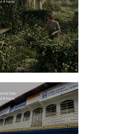
á 4 horas
O jardim que ninguém vê
ornal Daki
á 4 horas