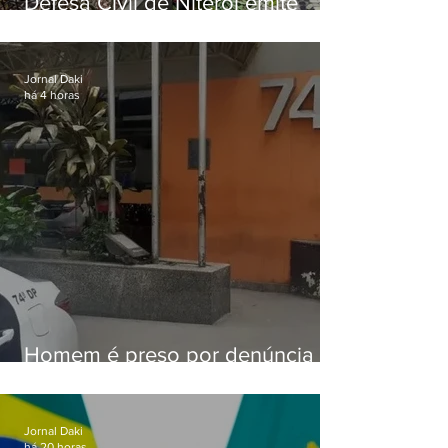
Defesa Civil de Niterói emite
aviso de ventos fortes para esta
sexta-feira (07)
Jornal Daki
há 4 horas
Homem é preso por denúncia
de importunação sexual em
Alcântara
Jornal Daki
há 20 horas