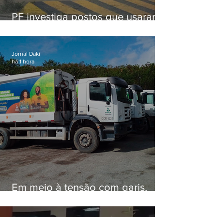
PF investiga postos que usaram
licença falsa com assinatura de
secretário morto em 2020
Jornal Daki
há 1 hora
Em meio à tensão com garis,
Força Ambiental fez aditivo de
26,9% com prefeitura e contrato