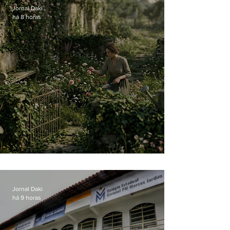
Jornal Daki
há 8 horas
O jardim que ninguém vê
Jornal Daki
há 9 horas