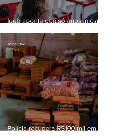
Ideb aponta que só anos iniciais
superam meta nacional da
educação
Jornal Daki
há 1 dia
Polícia recupera R$100 mil em
carga roubada na Baixada