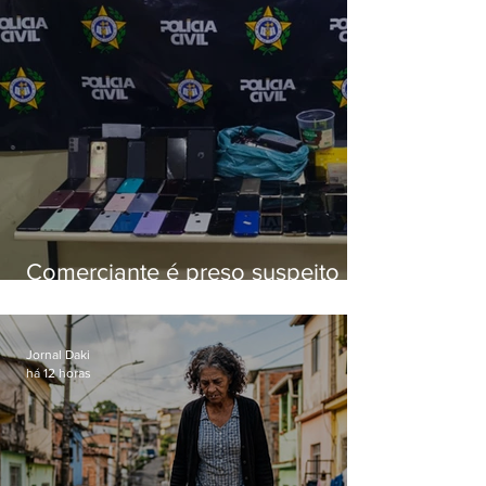
Comerciante é preso suspeito de
manter celulares roubados em
loja
Jornal Daki
há 12 horas