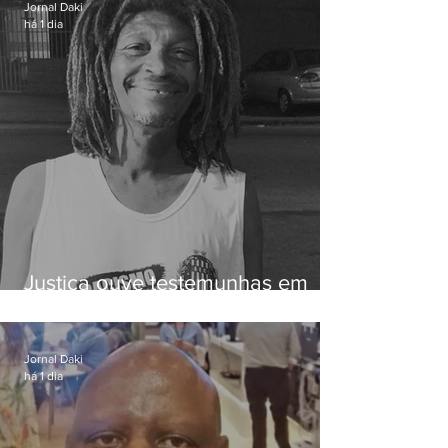
Jornal Daki
há 1 dia
Justiça ouve testemunhas em
caso de homem morto por
dívida de R$ 25
Jornal Daki
há 1 dia