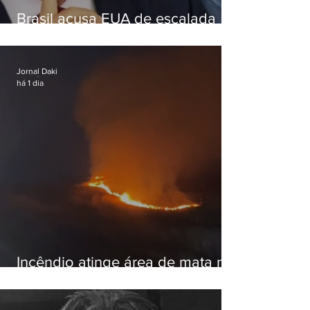
Brasil acusa EUA de escalada
hostil após revogar visto de
embaixadora
Jornal Daki
há 1 dia
Incêndio atinge área de mata na
Serra do Vulcão, em Nova
Iguaçu