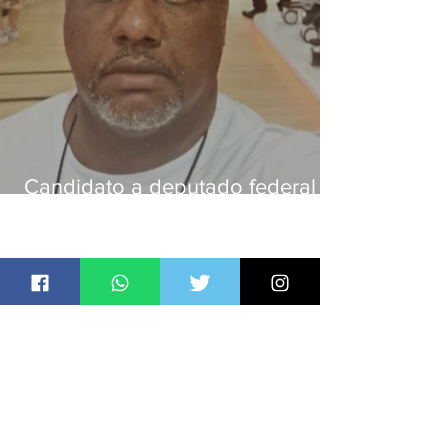
Candidato a deputado federal é
baleado e morre na Baixada