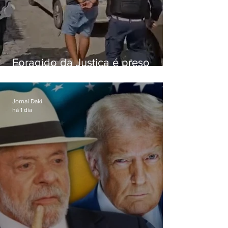
Foragido da Justiça é preso
durante abordagem da PM na
RJ-106, em Maricá
Jornal Daki
há 1 dia