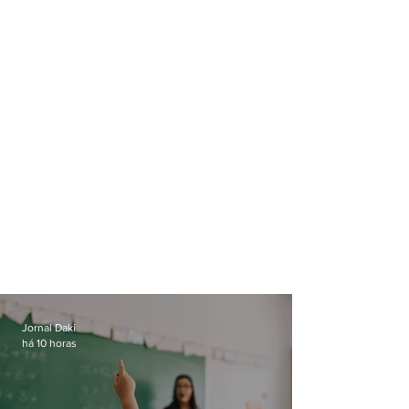
cigarro' preso pela PF
idade
Jornal Daki
há 10 horas