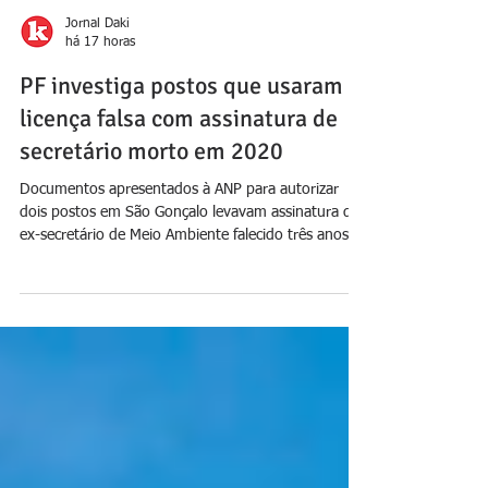
Jornal Daki
há 17 horas
PF investiga postos que usaram
licença falsa com assinatura de
secretário morto em 2020
Documentos apresentados à ANP para autorizar
dois postos em São Gonçalo levavam assinatura de
ex-secretário de Meio Ambiente falecido três anos
antes; esquema é alvo da Operação Unha e Carne
Foto: reprodução A Polícia Federal investiga o uso
de licenças ambientais falsas apresentadas à Agência
Nacional do Petróleo (ANP) para autorizar a
abertura de postos de combustíveis em São
Gonçalo, na Região Metropolitana do Rio. Os
documentos levavam a assinatura do ex-secretário